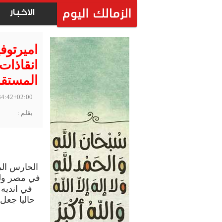
الاخبار
اميرتوفي
انقاذات
المستق
34:42+02:00
بقلم :
الحارس الم
في مصر ولك
في انديه
حاليا جعل 