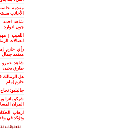
مقدمة خاصة 
الأجانب مستج
شاهد احمد س
جون ادوارد
اللعيب | مهي
اتصالات الزم
رأي حازم إم
معتمد جمال ل
شاهد عمرو ال
طارق يحيى
هل الزمالك ق
حازم إمام
جاليليو: نجا
شيكو بانزا و
المران المسا
ارهاب الحكام
وتؤكد في وقت