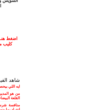
السويس و
ا
اضغط هنـــ
كليب مم
شاهد الفي
ايه اللي بيحص
من هو المدير
القلعة البيضاء
منافسة شرسة
انفراد بما يد