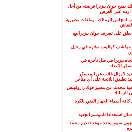
الك يمنح خوان بيزيرا فرصته من أجل
ذا رده على العرض
ب لمجلس الزمالك.. وملفات مصيرية
لنقاش
 يعلق على تصرف خوان بيزيرا مع
ه يكشف كواليس مؤثرة في رحيل
ي
تجاه بيزيرا في ظل تأخره في
سكر الاعداد
عيد لا يزال غائب عن المعسكر ..
د: تطبيق اللائحة على أي متأخر
ية تتحدث عن مصير فوك رازوفيتش
ن الزمالك
 كافة أسماء الجهاز الفني للكرة
مال استعدادا للموسم الجديد
بزون سبور يحدد موعد تقديم محمد
ره