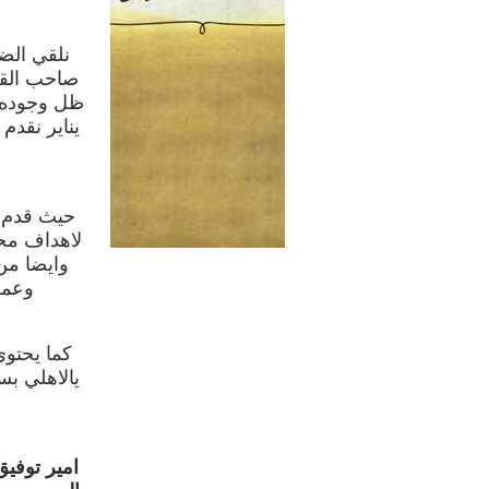
نلقي الض
صاحب القد
ظل وجوده ض
يناير نقدم
حيث قدم 
لاهداف محق
وايضا من
وعمر
كما يحتو
يالاهلي بس