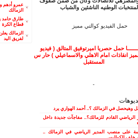
المصرهي للاتصالات وكان من ضمن صفوف
عمرو أدهم و
لمنتخبات الوطنيه الناشئين والشباب
الزمالك
طارق حامد ين
قطاع الكرة
حمل الفيديو كوالتي مميز
الزمالك يعلن
لفريق اليد
ـــــا حمل حصريا اميرتوفيق المتالق ( فيديو
يز انقاذات امام الاهلي والاسماعيلي ) حار س
المستقبل
-
ديوهات
ل وهيحصل في الزمالك ؟.. أحمد الهواري يرد
 الرياضي القادم للزمالك؟.. مفاجآت جديدة داخل
 على منصب المدير الرياضي في الزمالك ..
ور خلف الكواليس