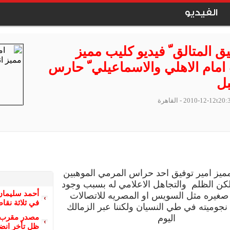
الفيديو
ق المتالق ّ فيديو كليب مميز
 امام الاهلي والاسماعيلي ّ حارس
بل
2010-12-12t20:
- القاهرة
ميز امير توفيق احد حراس المرمي الموهبين
ن الظلم والتجاهل الاعلامي له بسبب وجود
أحمد سليمان
 صغيره مثل السويس او المصريه للاتصالات
في ثلاثة نقا
نجوميته في طي النسيان ولكننا عبر الزمالك
مصدر مقرب م
اليوم
ظل تأخر انضم