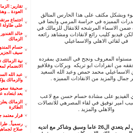
تقارير: الزم
العودة .. وه
وء وبشكل مكثف على هذا الحارس المتالق
اجتماع مرتق
رات المميزه في حراسة المرمي وايضا في
على طاولة ا
من الاسماء المرشحه للانتقال للزمالك في
خالد الغندور
 لكن فيديو كليب رائع لانقاذات ومشاهد رائعه
الزمالك
في لقائي الاهلي والاسماعيلي
حسام المندو
سيف الجزير
مستواه المعروف ونجح في التصدي بمفرده
نية الزمالك 
قه من انفرادات ابو تريكه وبركات وفلافيو
الانضمام لمع
 الاسماعيلي محمد حمص وعبد الله السعيد
عبد الله الس
 جمال والمزيد من الانقاذات المميزه .
والزمالك يؤك
صحيفة سعود
بعد ابتعاده ع
ي الفيديو على مشادة حسام حسن مع لاعب
الزمالك يعلن
بب امير توفيق في لقاء المصرهي للاتصالات
الطائرة
والاهلي والمزيد .
قرار معتمد ج
رسمياً.. طرا
امير توفيق لم يتعدي ال26 عاما وسبق وشاكر مع انديه
صلاح لجماهي