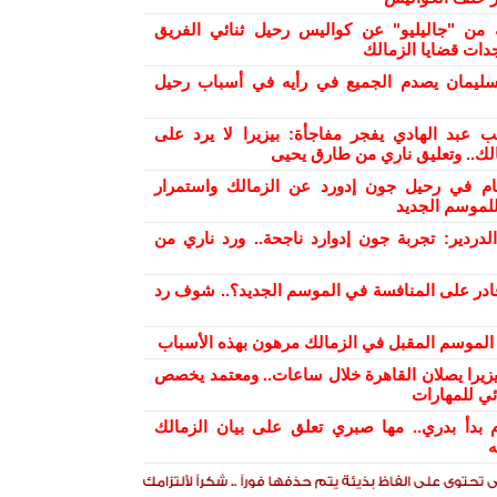
من "جاليليو" عن كواليس رحيل ثنائي الفريق
دات قضايا الزمالك
ليمان يصدم الجميع في رأيه في أسباب رحيل
ب عبد الهادي يفجر مفاجأة: بيزيرا لا يرد على
الك.. وتعليق ناري من طارق يحيى
ام في رحيل جون إدورد عن الزمالك واستمرار
لموسم الجديد
دردير: تجربة جون إدوارد ناجحة.. ورد ناري من
ادر على المنافسة في الموسم الجديد؟.. شوف رد
ح الموسم المقبل في الزمالك مرهون بهذه الأسباب
بيزيرا يصلان القاهرة خلال ساعات.. ومعتمد يخصص
ئي للمهارات
 بدأ بدري.. مها صبري تعلق على بيان الزمالك
ه