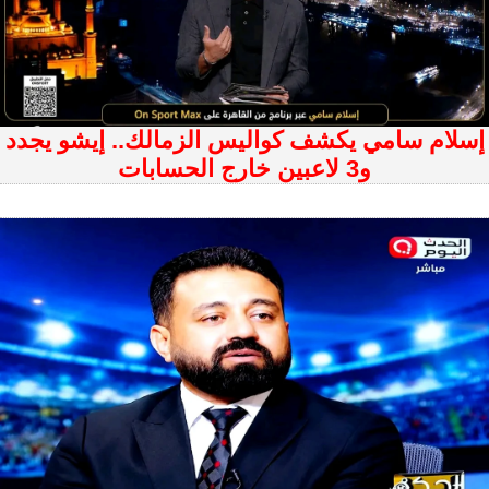
إسلام سامي يكشف كواليس الزمالك.. إيشو يجدد
و3 لاعبين خارج الحسابات