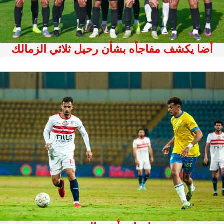
أضا يكشف مفاجأه بشأن رحيل ثلاثي الزمالك