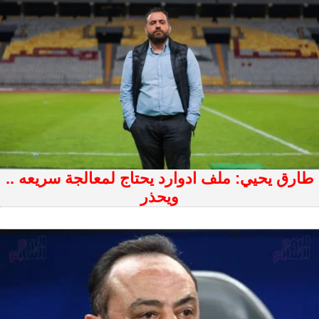
طارق يحيي: ملف ادوارد يحتاج لمعالجة سريعه ..
ويحذر