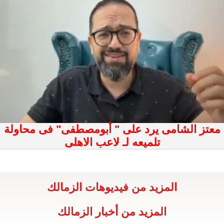
معتز الشامى يرد على " أبومصطفى" فى محاولة
تلميعه لـ لاعب الاهلى
المزيد من فيديوهات الزمالك
المزيد من أخبار الزمالك