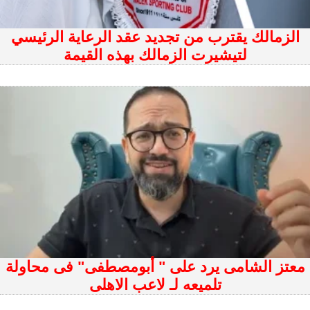
الزمالك يقترب من تجديد عقد الرعاية الرئيسي
لتيشيرت الزمالك بهذه القيمة
معتز الشامى يرد على " أبومصطفى" فى محاولة
تلميعه لـ لاعب الاهلى