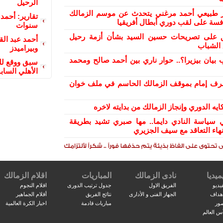
الرحيل
ر طبيعي أحمد مرغني يتحدث عن موسم الزمالك
تقارير: أحمد 
افسة على لقب دوري أبطال أفريقيا
سنوات
علق على تصريحات حسين السيد بشأن أزمة رحيل
أحمد عبد الق
 الشباب
وبيراميدز
 بيان بيزيرا؟.. حوار ناري بين أحمد صالح ومحمد
سبق ووقع للز
الأهلي السابق
رف إمام بموقف الزمالك الحاسم في ملف خوان
يه الدوري وإنجاز الزمالك من بدايته لاخره
 سياسة النادي دايما.. مها صبري تشيد بطريقة
هاء التعاقد مع سيف الجزيري
ميديا
نادى الزمالك
المباريات
اقلام الزمالك
يديو
الفريق الاول
جدول ترتيب الدورى
اقلام النجوم
اهداف
الجهاز الفنى و الأدارى
نتائج الفريق
أقلام الجماهير
صور
مباريات قادمة
اخبار الكرة العالمية
س العالم