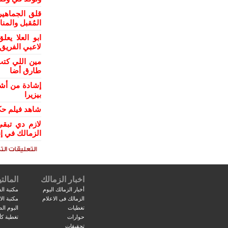
قلق الجماهي
المُقبل والمن
ابو العلا ي
لاعبي الفريق
مين اللي كتب
طارق أضا
إشادة من أش
بيزيرا
شاهد فيلم حكا
لازم دي تبقي
الزمالك في إن
اخبار الزمالك
المالتي
أخبار الزمالك اليوم
مكتبة الف
الزمالك فى الاعلام
مكتبة ال
تغطيات
البوم ال
حوارات
تغطية كأ
تحقيقات