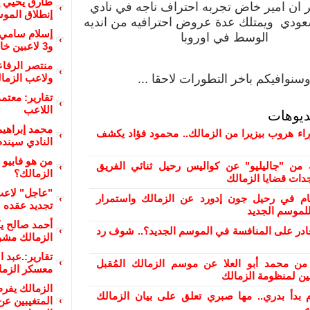
طارق يحيي ي
ر ان امير خاض تجربه احتراف ناجه في نادي
إنطلاق المو
سعودي ويمتلك عدة عروض احترافيه من انديه
إسلام سامي 
الوسط في اوروبا
و3 لاعبين خارج الحسابات
منتصر الرفاع
سنوافيكم باخر التطورات لاحقا ...
ولاعب الزما
تقارير: معتم
اللاعب
ديوهات
محمد إبراهيم
راء هروب بيزيرا من الزمالك.. محمود فؤاد يكشف
النادي سيندم
من هو فابيو ف
من "جاليليو" عن كواليس رحيل ثنائي الفريق
الزمالك؟
دات قضايا الزمالك
"عاجل" لاعب
ام في رحيل جون إدورد عن الزمالك واستمرار
تجديد عقده
لموسم الجديد
أحمد صالح ي
ادر على المنافسة في الموسم الجديد؟.. شوف رد
الزمالك مشو
تقارير:.عبد 
من محمد أبو العلا عن موسم الزمالك المُقبل
معسكر الزما
ن لمنظومة الزمالك
الزمالك يفر
 بدأ بدري.. مها صبري تعلق على بيان الزمالك
المتغيبين ع
ه