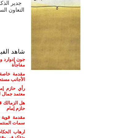
جدير الذك
التعاون ال
و
شاهد الفي
جون إدوارد و
مفاجأة
مقدمة خاصة 
الأجانب مستج
رأي حازم إم
معتمد جمال ل
هل الزمالك ق
حازم إمام
مقدمة قوية 
سمات المنتمي
ارهاب الحكام
وتؤكد في وقت