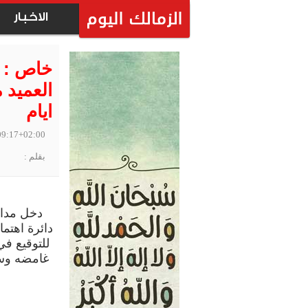
الاخبار
خاص : ا
العميد 
ايام
09:17+02:00
بقلم :
دخل مداف
دائرة اهتم
للتوقيع في
غامضه وسي