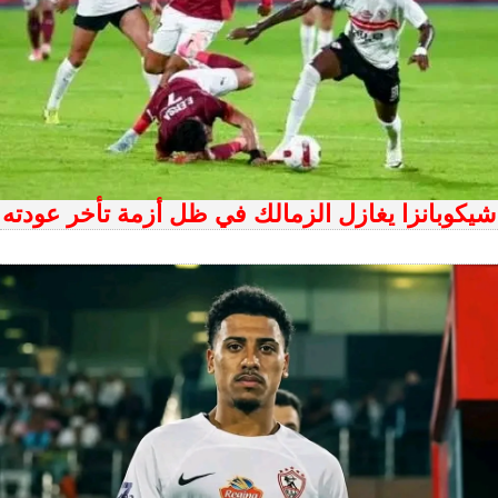
شيكوبانزا يغازل الزمالك في ظل أزمة تأخر عودته