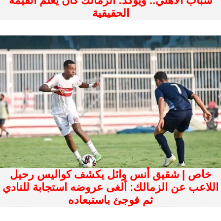
شباب الأهلي.. ويؤكد: الزمالك كان يعلم القيمة
الحقيقية
خاص | شقيق أنس وائل يكشف كواليس رحيل
اللاعب عن الزمالك: ألغى عروضه استجابة للنادي
ثم فوجئ باستبعاده