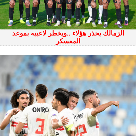
الزمالك يحذر هؤلاء ..ويخطر لاعبيه بموعد
المعسكر