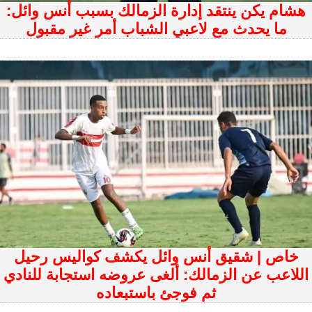
هشام يكن ينتقد إدارة الزمالك بسبب أنس وائل:
ما يحدث مع لاعبي الشباب أمر غير مقبول
خاص | شقيق أنس وائل يكشف كواليس رحيل
اللاعب عن الزمالك: ألغى عروضه استجابة للنادي
ثم فوجئ باستبعاده