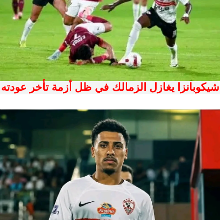
شيكوبانزا يغازل الزمالك في ظل أزمة تأخر عودته