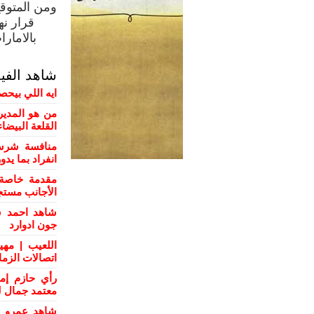
ومن المتوقع
قرار ن
بالامارا
شاهد الفي
ايه اللي بيحص
من هو المدير
القلعة البيضاء
منافسة شرسة
انفراد بما يد
مقدمة خاصة 
الأجانب مستج
شاهد احمد س
جون ادوارد
اللعيب | مهي
اتصالات الزم
رأي حازم إم
معتمد جمال ل
شاهد عمرو ال