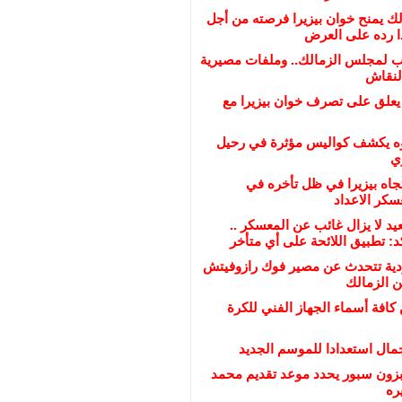
الك يمنح خوان بيزيرا فرصته من أجل
ذا رده على العرض
ب لمجلس الزمالك.. وملفات مصيرية
لنقاش
 يعلق على تصرف خوان بيزيرا مع
ه يكشف كواليس مؤثرة في رحيل
ي
تجاه بيزيرا في ظل تأخره في
سكر الاعداد
عيد لا يزال غائب عن المعسكر ..
د: تطبيق اللائحة على أي متأخر
ية تتحدث عن مصير فوك رازوفيتش
ن الزمالك
 كافة أسماء الجهاز الفني للكرة
مال استعدادا للموسم الجديد
بزون سبور يحدد موعد تقديم محمد
ره