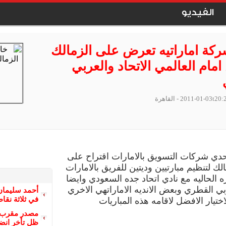
الفيديو
ة اماراتيه تعرض على الزمالك
امام العالمي الاتحاد والعربي
2011-01-03t20:
- القاهرة
ي شركات التسويق بالامارات اقتراح على
الك لتنظيم مبارتيين وديتين للفريق بالامارات
ه الحاليه مع نادي اتحاد جده السعودي وايضا
بي القطري وبعض الانديه الاماراتهي الاخري
أحمد سليمان
في ثلاثة نقا
اختيار الافضل لاقامه هذه المباريات
مصدر مقرب م
ظل تأخر انضم