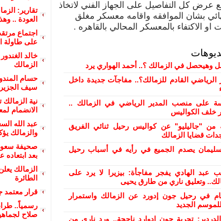
 عرض كل التفاصيل على الجهاز الفني لاتخاذ
تقارير: الزم
هائي بشان الموافقه واقامه معسكر مغلق
العودة .. وه
ت او الاكتفاء بالمعسكر المحالي بالقاهره .
اجتماع مرتق
على طاولة ا
ديوهات
خالد الغندور
الزمالك
ل وهيحصل في الزمالك ؟.. أحمد الهواري يرد
حسام المندو
 الرياضي القادم للزمالك؟.. مفاجآت جديدة داخل
سيف الجزير
نية الزمالك 
 على منصب المدير الرياضي في الزمالك ..
الانضمام لمع
ور خلف الكواليس
عبد الله الس
من "جاليليو" عن كواليس رحيل ثنائي الفريق
والزمالك يؤك
دات قضايا الزمالك
صحيفة سعود
ليمان يصدم الجميع في رأيه في أسباب رحيل
بعد ابتعاده ع
الزمالك يعلن
ب عبد الهادي يفجر مفاجأة: بيزيرا لا يرد على
الطائرة
الك.. وتعليق ناري من طارق يحيى
قرار معتمد ج
ام في رحيل جون إدورد عن الزمالك واستمرار
لموسم الجديد
رسمياً.. طرا
صلاح لجماهي
دردير: تجربة جون إدوارد ناجحة.. ورد ناري من