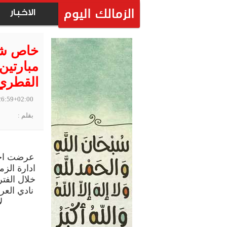
الاخبار
خاص شرك
مبارتين 
القطري
26:59+02:00
بقلم :
عرضت احد
ادارة الزم
خلال الفتر
نادي العر
ل