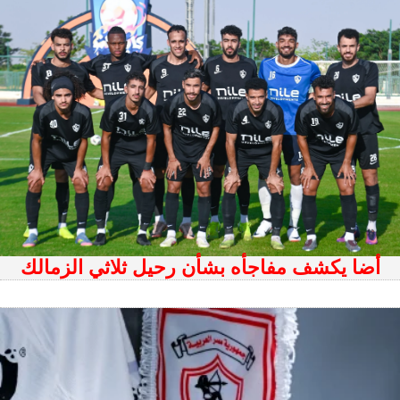
أضا يكشف مفاجأه بشأن رحيل ثلاثي الزمالك