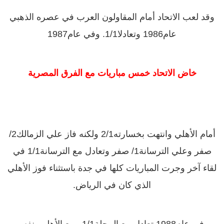
وقد لعب الاتحاد أمام المقاولون العرب في عصره الذهبي
عام‏1986‏ وتعادلا‏1/1.‏ وفي عام‏1987‏
خاض الاتحاد خمس مباريات مع الفرق المصرية‏‏
أمام الأهلي وانتهت بخسارته‏2/1‏ ولكنه فاز علي الزمالك‏2/‏
صفر وعلي الترسانة‏1/‏ صفر وتعادل مع الترسانة‏1/1‏ في
لقاء آخر وجرت المباريات كلها في جدة باستثناء فوز الأهلي
الذي كان في الرياض‏.‏