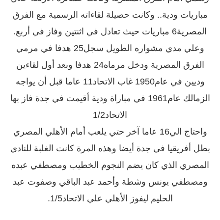
مباريات ودية‏..‏ وكانت حصيلة لقاءاته الرسمية مع الفرق
المصرية‏6‏ مباريات حيث تعادل في اثنتين وفاز في أربع‏.‏
وعلي مدي مشواره الطويل سجل‏25‏ هدفا في مرمي
الفرق المصرية ودخل مرماه‏24‏ هدفا وبعد أول لقاءين
وديين في عام‏1950‏ غاب الاتحاد‏11‏ عاما قبل أن يواجه
الزمالك عام‏1961‏ في مباراة ودية أقيمت في جدة فاز بها
الاتحاد‏1/2‏
واحتاج الي‏16‏ عاما آخر حتي يلعب أمام الأهلي المصري
بطل أفريقيا في جدة أيضا وهذه المرة كانت الغلبة للنادي
المصري الذي كان يضم النجوم الخطيب ومصطفي عبده
ومصطفي يونس وشطة وأحمد عبد الباقي وصفوت عبد
الحليم ليفوز الأهلي علي الاتحاد‏1/5.‏