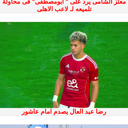
معتز الشامى يرد على " أبومصطفى" فى محاولة
تلميعه لـ لاعب الاهلى
رضا عبد العال يصدم امام عاشور