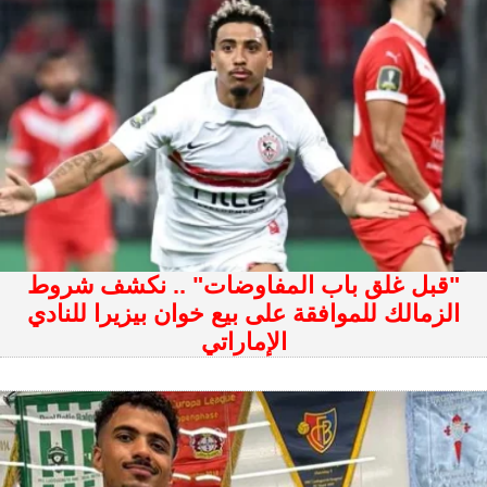
"قبل غلق باب المفاوضات" .. نكشف شروط
الزمالك للموافقة على بيع خوان بيزيرا للنادي
الإماراتي