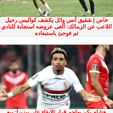
خاص | شقيق أنس وائل يكشف كواليس رحيل
اللاعب عن الزمالك: ألغى عروضه استجابة للنادي
ثم فوجئ باستبعاده
هشام يكن يهاجم قرار الإبقاء على بيزيرا: بيع