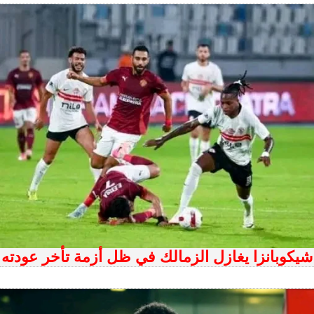
شيكوبانزا يغازل الزمالك في ظل أزمة تأخر عودته