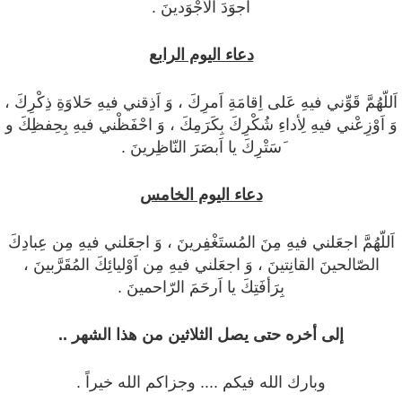
اَجوَدَ الأجْوَدينَ .
دعاء اليوم الرابع
اَللّهُمَّ قَوِّني فيهِ عَلى اِقامَةِ اَمرِكَ ، وَ اَذِقني فيهِ حَلاوَةِ ذِكْرِكَ ،
وَ اَوْزِعْني فيهِ لِأداءِ شُكْرِكَ بِكَرَمِكَ ، وَ احْفَظْني فيهِ بِحِفظِكَ و
َسَتْرِكَ يا اَبصَرَ النّاظِرينَ .
دعاء اليوم الخامس
اَللّهُمَّ اجعَلني فيهِ مِنَ المُستَغْفِرينَ ، وَ اجعَلني فيهِ مِن عِبادِكَ
الصّالحينَ القانِتينَ ، وَ اجعَلني فيهِ مِن اَوْليائِكَ المُقَرَّبينَ ،
بِرَأفَتِكَ يا اَرحَمَ الرّاحمينَ .
إلى أخره حتى يصل الثلاثين من هذا الشهر ..
وبارك الله فيكم .... وجزاكم الله خيراً .