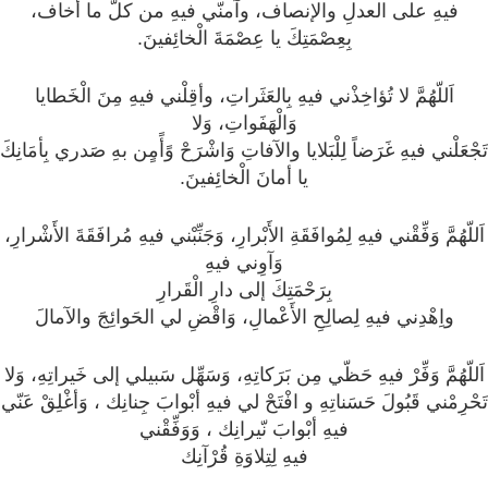
فيهِ على العدلِ والإنصاف، وآمنّي فيهِ من كلّ ما أخاف،
بِعِصْمَتِكَ يا عِصْمَةَ الْخائِفينَ.
اَللّهُمَّ لا تُؤاخِذْني فيهِ بِالعَثَراتِ، وأقِلْني فيهِ مِنَ الْخَطايا
وَالْهَفَواتِ، وَلا
تَجْعَلْني فيهِ غَرَضاً لِلْبَلايا والآفاتِ وَاشْرَحْ وًأًمٍن بهِ صَدري بِأمَانِكَ
يا أمانَ الْخائِفينَ.
اَللّهُمَّ وَفِّقْني فيهِ لِمُوافَقَةِ الأَبْرارِ، وَجَنِّبْني فيهِ مُرافَقَةَ الأَشْرارِ،
وَآوِني فيهِ
بِرَحْمَتِكَ إلى دارِ الْقَرارِ
واِهْدِني فيهِ لِصالِحِ الأَعْمالِ، وَاقْضِ لي الحَوائِجَ والآمالَ
اَللّهُمَّ وَفِّرْ فيهِ حَظّي مِن بَرَكاتِهِ، وَسَهِّل سَبيلي إلى خَيراتِهِ، وَلا
تَحْرِمْني قَبُولَ حَسَناتِهِ و افْتَحْ لي فيهِ أبْوابَ جِنانِك ، وَأغْلِقْ عَنّي
فيهِ أبْوابَ نّيرانِك ، وَوَفِّقْني
فيهِ لِتِلاوَةِ قُرْآنِك