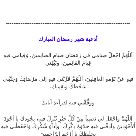
--------------------------------------------------------------------
أدعية شهر رمضان المبارك
اَللّهُمَّ اجْعَلْ صِيامي في رَمَضَان صِيامَ الصائِمينَ، وَقِيامي فيهِ
قِيامَ القائِمينَ، ونَبِّهْني
فيهِ عَنْ نَوْمَةِ الْغافِلينَ، اَللّهُمَّ قَرِّبْني فيهِ إلى مَرْضاتِكَ وَجَنّبْني
سَخَطِكَ وَنقِمتِكَ،
وَوَفِّقْني فيهِ لِقِرآءةِ آياتِكَ
اَللّهُمَّ واجْعَل لي نَصيباً مِنْ كُلِّ خَيْرٍ تُنْزِلُ فيهِ، بِجُودكَ يا اَجْوَدَ
اْلأَجْوَدينَ وأذِقْني فيهِ حَلاوَةَ ذِكْرِكَ، وأَِدآءِ شُكْرِكَ وَاحْفَظْني فيهِ
بِحِفْظِكَ يا أرْحَمَ الرّاحِمينَ