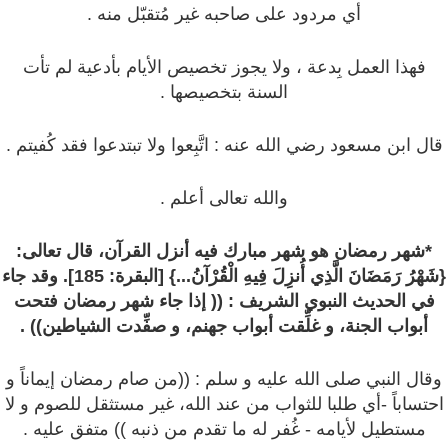
أي مردود على صاحبه غير مُتقبّل منه .
فهذا العمل بِدعة ، ولا يجوز تخصيص الأيام بأدعية لم تأت
السنة بتخصيصها .
قال ابن مسعود رضي الله عنه : اتَّبِعوا ولا تبتدعوا فقد كُفيتم .
والله تعالى أعلم .
*شهر رمضان هو شهر مبارك فيه أنزل القرآن، قال تعالى:
{شَهْرُ رَمَضَانَ الَّذِي أُنزِلَ فِيهِ الْقُرْآنُ...} [البقرة: 185]. وقد جاء
في الحديث النبوي الشريف : (( إذا جاء شهر رمضان فتحت
أبواب الجنة، و غلِّقت أبواب جهنم، و صفِّدت الشياطين)) .
وقال النبي صلى الله عليه و سلم : ((من صام رمضان إيماناً و
احتساباً -أي طلبا للثواب من عند الله، غير مستثقل للصوم و لا
مستطيل لأيامه - غُفر له ما تقدم من ذنبه )) متفق عليه .