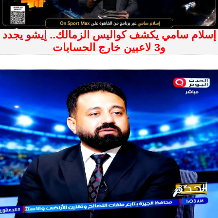
إسلام سامي يكشف كواليس الزمالك.. إيشو يجدد
و3 لاعبين خارج الحسابات