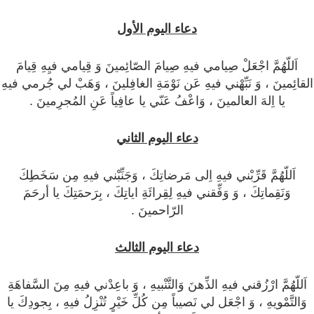
دعاء اليوم الأول
اَللّهُمَّ اجْعَلْ صِيامي فيهِ صِيامَ الصّائِمينَ وَ قِيامي فيِهِ قِيامَ
القائِمينَ ، وَ نَبِّهْني فيهِ عَن نَوْمَةِ الغافِلينَ ، وَهَبْ لي جُرمي فيهِ
يا اِلهَ العالمينَ ، وَاعْفُ عَنّي يا عافِياً عَنِ المُجرِمينَ .
دعاء اليوم الثاني
اَللّهُمَّ قَرِّبْني فيهِ اِلى مَرضاتِكَ ، وَجَنِّبْني فيهِ مِن سَخَطِكَ
وَنَقِماتِكَ ، وَ وَفِّقني فيهِ لِقِرائَةِ اياتِِكَ ، بِرَحمَتِكَ يا أرحَمَ
الرّاحمينَ .
دعاء اليوم الثالث
اَللّهُمَّ ارْزُقني فيهِ الذِّهنَ وَالتَّنْبيهِ ، وَ باعِدْني فيهِ مِنَ السَّفاهَةِ
وَالتَّمْويهِ ، وَ اجْعَل لي نَصيباً مِن كُلِّ خَيْرٍ تُنْزِلُ فيهِ ، بِجودِكَ يا