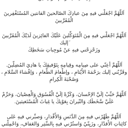
اَللّهُمَّ اجْعَلْني فيهِ مِنَ عبادِكَ الصّالحينَ القانتين المُسْتَغْفِرينَ
الْمُقَرَّبينَ
اَللّهُمَّ اجْعَلْني فيهِ مِنَ الْمُتَوَكِّلينَ عَلَيْكَ الفائِزينَ لَدَيْكَ الْمُقَرَّبينَ
َإليك
وزَحْزِحْني فيهِ عنْ مُوجِباتِ سَخَطِكَ
اَللّهُمَّ أعِنّي على صِيامِه وقِيامِهِ بِتَوْفيقِكَ يا هادِيَ المُضِلّينَ.
وقَرِّبْني إليك برَحْمَةَ الأَيْتامِ ، وإطْعامَ الطَّعامِ ، وَإفْشاءَ السَّلامِ ،
وَصُحْبَةَ الْكِرامِ
اَللّهُمَّ حَبِّبْ إلَيَّ الإحْسانَ، وَكَرِّهْ إلَيَّ الْفُسُوَق وَالْعِصْيانَ، وَحَرِّمْ
عَلَيَّ سَّخَطَك وَالنّيرانَ بِعَوْنِكَ يا غِياثَ الْمُسْتَغيثينَ.
اَللّهُمَّ طَهِّرْني فيهِ مِنَ الدَّنَسِ وَالأَقْذارِ، وَصبِّرني فيهِ عَلى
كائِناتِ الأَقدْارِ، وزَيِنّيّ وَاستُرْني فيهِ بِالسِّتِر وَالعَفافِ، وَاحْمِلْني