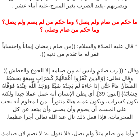
ويضربهم -يقيد الضرب بغير المبرح-عليه أبناء عشر .
ما حكم من صام ولم يصل؟ وما حكم من لم يصم ولم يصل؟
وما حكم من صام وصلى ؟
* قال عليه الصلاة والسلام: ((من صام رمضان إيماناً واحتساباً
غفر له ما تقدم من ذنبه )).
وقال : (( رب صائم وليس له من صيامه إلا الجوع والعطش )) .
وقال تعالى: {وَالَّذِينَ كَفَرُوا أَعْمَالُهُمْ كَسَرَابٍ بِقِيعَةٍ يَحْسَبُهُ
الظَّمْآنُ مَاءً حَتَّى إِذَا جَاءَهُ لَمْ يَجِدْهُ شَيْئًا وَوَجَدَ اللَّهَ عِنْدَهُ فَوَفَّاهُ
حِسَابَهُ} [النور: 39]. أي يظن الإنسان أنه عمل عملا جيدا ولكنه
يكون كسراب، ويكون عمله هباءً منثوراً . من المعلوم أنه يجب
على المسلم أن يصوم وأن يصلي وأن يبتعد عن كل
المحرمات، فإذا فعل ذلك نال عند الله تعالى أجرا عظيما.
* وأما من صام مثلاً ولم يصل، فلا نقول له: لا تصم لان صيامك