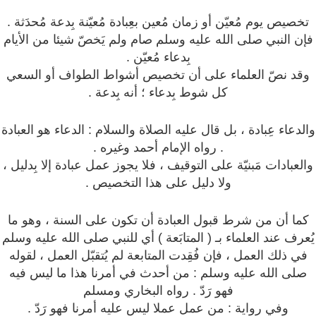
تخصيص يوم مُعيّن أو زمان مُعين بعِبادة مُعيّنة بِدعة مُحدَثة .
فإن النبي صلى الله عليه وسلم صام ولم يَخصّ شيئا من الأيام
بِدعاء مُعيّن .
وقد نصّ العلماء على أن تخصيص أشواط الطواف أو السعي
كل شوط بِدعاء ؛ أنه بِدعة .
والدعاء عِبادة ، بل قال عليه الصلاة والسلام : الدعاء هو العبادة
. رواه الإمام أحمد وغيره .
والعبادات مَبنيّة على التوقيف ، فلا يجوز عمل عبادة إلا بِدليل ،
ولا دليل على هذا التخصيص .
كما أن من شرط قبول العبادة أن تكون على السنة ، وهو ما
يُعرف عند العلماء بـ ( المتابَعة ) أي للنبي صلى الله عليه وسلم
في ذلك العمل ، فإن فُقِدت المتابعة لم يُتقبّل العمل ، لقوله
صلى الله عليه وسلم : من أحدث في أمرنا هذا ما ليس فيه
فهو رَدّ . رواه البخاري ومسلم
وفي رواية : من عمل عملا ليس عليه أمرنا فهو رَدّ .