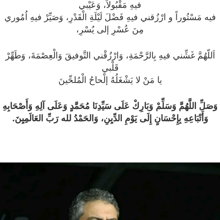
فيهِ مَقْبُولاً، وَعَيْبي
فيه مَسْتُوراً و ارْزُقني فيهِ فَضْلَ لَيْلَةِ الْقَدْرِ، وَصَيِّرْ فيهِ اُمُوري
مِنَ عُسْرِ إلى يُسْرِ،
اَللّهُمَّ غَشِّني فيهِ بِالرَّحْمَةِ، وَارْزُقْني التَّوفيقَ وَالْعِصْمَةَ، وَطَهِّرْ
قَلْبي
يا مَنْ لا يَشْغَلُهُ إلْحاحُ الْمُلحِّينَ
وَصَلِّ اللَّهُمَّ وَسَلِّمْ وَبَارِكْ عَلَى سَيِّدِنَا مُحَمَّدٍ وَعَلَى آلِهِ وَأَصْحَابِهِ
وَأَتْبَاعِهِ بِإِحْسَانٍ إِلَى يَوْمِ الدِّيِنِ، وَالحَمْدُ لله رَبِّ العَالَمِيِنَ.