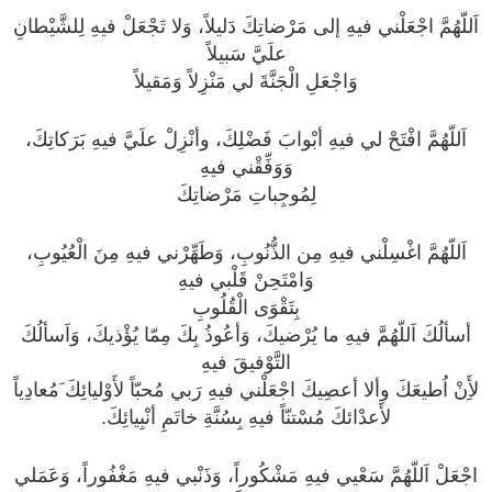
اَللّهُمَّ اجْعَلْني فيهِ إلى مَرْضاتِكَ دَليلاً، وَلا تَجْعَلْ فيهِ لِلشَّيْطانِ
علَيَّ سَبيلاً
وَاجْعَلِ الْجَنَّةَ لي مَنْزِلاً وَمَقيلاً
اَللّهُمَّ افْتَحْ لي فيهِ أبْوابَ فَضْلِكَ، وأنْزِلْ علَيَّ فيهِ بَرَكاتِكَ،
وَوَفِّقْني فيهِ
لِمُوجِباتِ مَرْضاتِكَ
اَللّهُمَّ اغْسِلْني فيهِ مِن الذُّنُوبِ، وَطَهِّرْني فيهِ مِنَ الْعُيُوبِ،
وَامْتَحِنْ قَلْبي فيهِ
بِتَقْوَى الْقُلُوبِ
أسألُكَ اَللّهُمَّ فيهِ ما يُرْضيكَ، وَأعُوذُ بِكَ مِمّا يُؤْذيكَ، وَاَسألُكَ
التَّوْفيقَ فيهِ
لأَِنْ اُطيعَكَ وألا أعصِيكَ اجْعَلْني فيهِ رَبي مُحبّاً لأَوْليائِكَ َمُعادِياً
لأَعدْائكَ مُسْتنّاً فيهِ بِسُنَّةِ خاتَمِ أنْبِيائِكَ.
اجْعَلْ اَللّهُمَّ سَعْيي فيهِ مَشْكُوراً، وَذَنْبي فيهِ مَغْفُوراً، وَعَمَلي