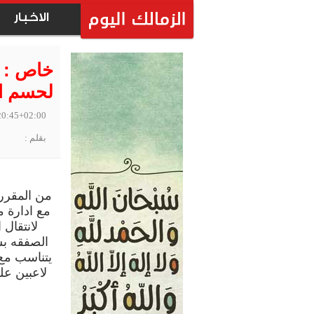
الاخبار
خاص : ج
لحسم ا
20:45+02:00
بقلم :
من المقرر
مع ادارة م
لانتقال
الصفقه بش
يتناسب مع
لاعبين عل