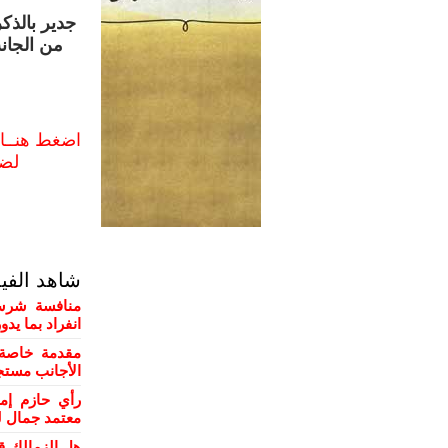
جدير بالذك
من الجانب
اضغط هنــا 
لض
شاهد الفي
منافسة شرسة
انفراد بما يد
مقدمة خاصة 
الأجانب مستج
رأي حازم إم
معتمد جمال ل
هل الزمالك ق