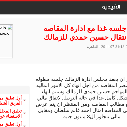
الفيديو
لسه غدا مع ادارة المقاصه
نتقال حسين حمدي للزمالك
2011-07-31t18:
- القاهرة
 ان يعقد مجلس ادارة الزمالك جلسه مطوله
صر المقاصه من اجل انهاء كل الامور الماليه
 المهاجم حسين حمدي للزمالك وسيتم انهاء
كل كامل غدا في حالة التوصل لاتفاق مالي
أول تعليق من
الفريق الشبا
 مطالب المقاصه ومن المنتظر ان يتم عرض
ى المقاصه امثال احمد غانم سلطان ومقابل
تعليق المحل
مالي يتجاوز ال3 مليون جنيه
الاستغناء عن
أول تعليق من