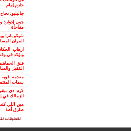
حازم إمام
جاليليو: نجا
جون إدوارد و
مفاجأة
شيكو بانزا و
المران المسا
ارهاب الحكام
وتؤكد في وقت
قلق الجماهي
المُقبل والمن
مقدمة قوية 
سمات المنتمي
لازم دي تبقي
الزمالك في إن
مين اللي كتب
طارق أضا