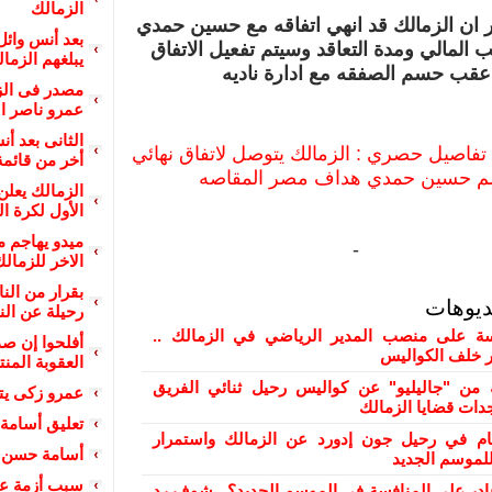
الزمالك
ر ان الزمالك قد انهي اتفاقه مع حسين حمدي
بعد أنس وائل
 المالي ومدة التعاقد وسيتم تفعيل الاتفاق
يبلغهم الزمال
عقب حسم الصفقه مع ادارة ناديه
مصدر فى ال
عمرو ناصر ال
الثانى بعد أ
تفاصيل حصري : الزمالك يتوصل لاتفاق نهائي
أخر من قائمة
م حسين حمدي هداف مصر المقاصه
الزمالك يعلن
الأول لكرة ال
ميدو يهاجم م
-
الاخر للزمالك
بقرار من الن
ديوهات
رحيلة عن الن
 على منصب المدير الرياضي في الزمالك ..
أفلحوا إن ص
ور خلف الكواليس
العقوبة المن
من "جاليليو" عن كواليس رحيل ثنائي الفريق
عمرو زكى ي
دات قضايا الزمالك
تعليق أسامة 
ام في رحيل جون إدورد عن الزمالك واستمرار
أسامة حسن ي
لموسم الجديد
سبب أزمة عبد
ادر على المنافسة في الموسم الجديد؟.. شوف رد