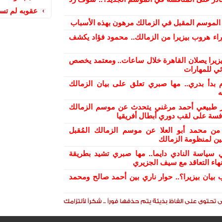
عقوبه لم تس
ح الموسم المقبل في الزمالك مرهون بهذه الأسباب
راء هروب بيزيرا من الزمالك.. محمود فؤاد يكشف
بيزيرا يصلان القاهرة خلال ساعات.. ومعتمد يخصص
ئي للمهارات
 بدأ بدري.. مها صبري تعلق على بيان الزمالك
ه
ر طبيعي أحمد مرغني يتحدث عن موسم الزمالك
افسة على لقب دوري أبطال أفريقيا
من محمد أبو العلا عن موسم الزمالك المُقبل
ن لمنظومة الزمالك
 سياسة النادي دايما.. مها صبري تشيد بطريقة
هاء التعاقد مع سيف الجزيري
 بيان بيزيرا؟.. حوار ناري بين أحمد صالح ومحمد