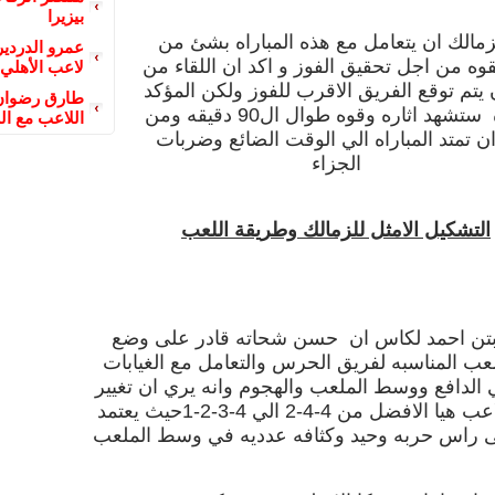
بيزيرا
مالك ان يتعامل مع هذه المباراه بشئ من
عمرو الدردير
قوه من اجل تحقيق الفوز و اكد ان اللقاء من
لاعب الأهلي
يتم توقع الفريق الاقرب للفوز ولكن المؤكد
طارق رضوان 
انها مباراة ستشهد اثاره وقوه طوال ال90 دقيقه ومن
اللاعب مع ال
ن تمتد المباراه الي الوقت الضائع وضربات
الجزاء
التشكيل الامثل للزمالك وطريقة اللعب
ابتن احمد لكاس ان حسن شحاته قادر على وضع
عب المناسبه لفريق الحرس والتعامل مع الغيابات
 الدافع ووسط الملعب والهجوم وانه يري ان تغيير
 هيا الافضل من 4-4-2 الي
4-3-2-1
حيث يعتمد
ى راس حربه وحيد وكثافه عدديه في وسط الملعب