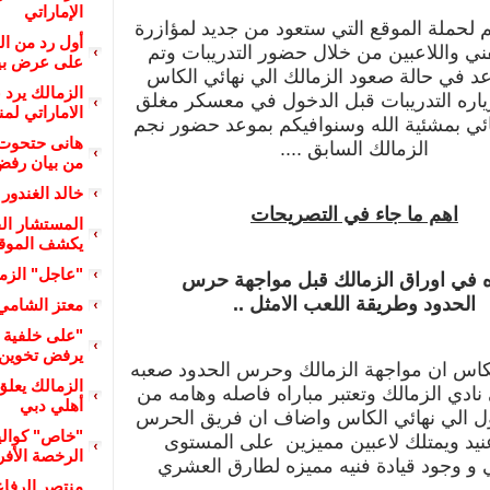
الإماراتي
م لحملة الموقع التي ستعود من جديد لمؤازرة
أول رد من ا
فني واللاعبين من خلال حضور التدريبات وتم
على عرض بيع
د في حالة صعود الزمالك الي نهائي الكاس
الزمالك يرد 
اره التدريبات قبل الدخول في معسكر مغلق
الاماراتي لم
هائي بمشئية الله وسنوافيكم بموعد حضور نجم
هانى حتحوت 
الزمالك السابق ....
من بيان رفض 
خالد الغندور 
اهم ما جاء في التصريحات
المستشار الق
يكشف الموقف 
"عاجل" الزما
ه في اوراق الزمالك قبل مواجهة حرس
الحدود وطريقة اللعب الامثل ..
معتز الشامي
"على خلفية أ
يرفض تخوين م
لكاس ان مواجهة الزمالك وحرس الحدود صعبه
الزمالك يعل
 نادي الزمالك وتعتبر مباراه فاصله وهامه من
أهلي دبي
ل الي نهائي الكاس واضاف ان فريق الحرس
"خاص" كوالي
د ويمتلك لاعبين مميزين
على المستوى
الرخصة الأفري
 و وجود قيادة فنيه مميزه لطارق العشري
منتصر الرفا