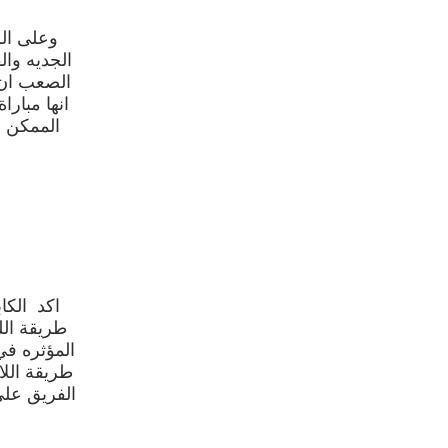
وعلى الز
الجديه وال
الصعب ان 
الممكن ا
اكد الك
طريقة الل
المؤثره في
طريقة اللاعب
الفريق عل