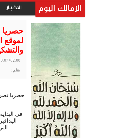
الاخبار
حصريا ب
لموقع ا
والتشكي
00:07+02:00
بقلم :
حصريا تصري
في البدايه
الهدافين
التي 