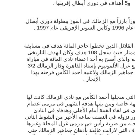
و5 أهداف فى دورى أبطال إفريقيا .
راً بارزاً مع الزمالك فى الفوز ببطولة دورى أبطال
 الإفريقى عام 1997 .
القلائل الذين تخطوا حاجز المائة هدف فى مسابقة
الدورى الممتاز حيث سجل 108 هدف وكان الهدف التاريخى
م 100 له والذى أصبح به أحد اعضاء نادى المائة فى مباراة
الزمالك مع غزل الألمونيوم بإستاد القاهرة وفاز الزمالك 3/2
ماهير الزمالك ولاعبيه أحمد الكأس فرحته بهذا
الإنجاز .
لتى سجلها أحمد الكأس مع نادى الزمالك كانت لها
ة خاصة ومن بينها هدفه الشهير فى مرمى عصام
فى لقاء القمة أمام الأهلى وهدفاه فى النادى
 نزوله فى النصف ساعه الأخير من الشوط الثانى
ه من ضربة رأس فى مرمى غزل المحلة وغيرها
ف التى لازالت عالقة بأذهان جماهير الزمالك حتى