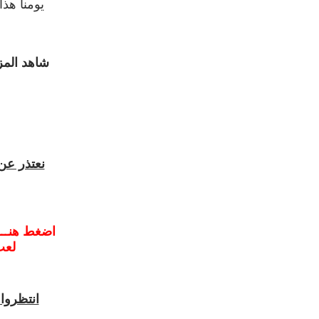
يومنا هذا
شاهد المز
نعتذر عن
اضغط هنـــ
لعب
انتظروا 