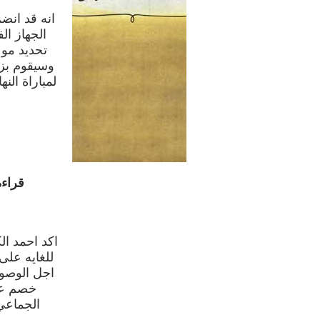
انه قد انض
الجهاز ال
تحديد موع
وسيقوم بزي
لمباراة الن
قراء
اكد احمد ا
للغايه على
اجل الوصو
خصم عني
الجماعي