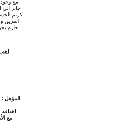
مع وجود ح
جابر الي 
كريم الحس
الفريق وا
حازم بجو
اهم ا
المؤهل : 
اهدافه : احرز 107 هدف مع الزم
مع الأولمبي م
م