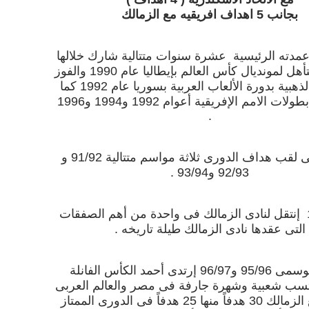
بجانب 5 اهداف افريقيه مع الزمالك
أعمدته الرئيسية عشرة سنوات متتالية شارك خلالها
فى إنجاز التأهل لمونديال كأس العالم بإيطاليا عام 1990 والفوز
بالميدالية الذهبية بدورة الألعاب العربية بسوريا عام 1992 كما
شارك فى بطولات الامم الإفريقية أعوام 1992 و1994 و1996
.
حصل على لقب هداف الدورى ثلاثة مواسم متتالية 91/92 و
92/93 و93/94 .
عام 1995 إنتقل لنادى الزمالك فى واحدة من أهم الصفقات
التى عقدها نادى الزمالك طيلة تاريخه .
وخلال موسمى 95/96 و96/97 إرتدى أحمد الكأس الفانلة
كتسب شعبية وشهرة جارفة فى مصر والعالم العربى
وسجل مع الزمالك 30 هدفاً منها 25 هدفاً فى الدورى الممتاز