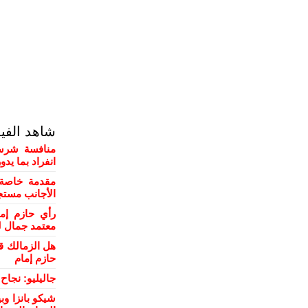
شاهد الفي
منافسة شرسة
انفراد بما يد
مقدمة خاصة 
الأجانب مستج
رأي حازم إم
معتمد جمال ل
هل الزمالك ق
حازم إمام
جاليليو: نجا
شيكو بانزا و