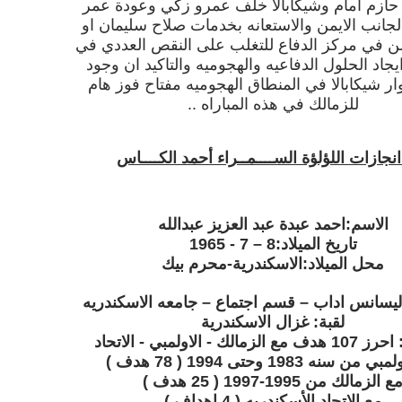
ازم امام وشيكابالا خلف عمرو زكي وعودة عمر
الجانب الايمن والاستعانه بخدمات صلاح سليمان او
ن في مركز الدفاع
للتغلب على النقص العددي في
يجاد الحلول الدفاعيه والهجوميه والتاكيد ان وجود
ار شيكابالا في المنطاق الهجوميه مفتاح فوز هام
للزمالك في هذه المباراه ..
نجازات اللؤلؤة الســــمــراء أحمد الكــــاس
الاسم:احمد عبدة عبد العزيز عبدالله
تاريخ الميلاد:8 – 7 - 1965
محل الميلاد:الاسكندرية-محرم بيك
ليسانس اداب – قسم اجتماع – جامعه الاسكندريه
لقبة: غزال الاسكندرية
الك - الاولمبي - الاتحاد
ن سنه 1983 وحتى 1994 ( 78 هدف )
ع الزمالك من 1995-1997 ( 25 هدف )
مع الاتحاد الأسكندريه ( 4 اهداف )