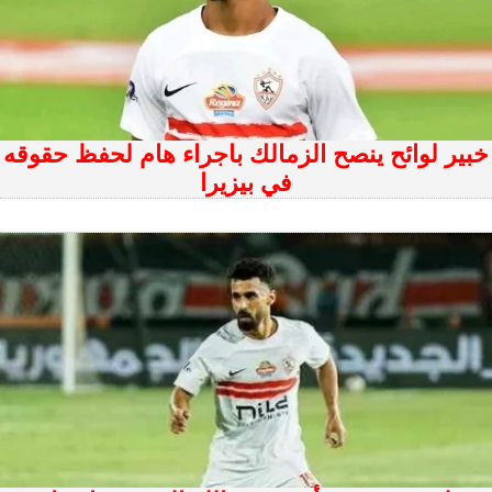
خبير لوائح ينصح الزمالك باجراء هام لحفظ حقوقه
في بيزيرا