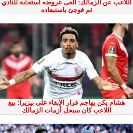
اللاعب عن الزمالك: ألغى عروضه استجابة للنادي
ثم فوجئ باستبعاده
هشام يكن يهاجم قرار الإبقاء على بيزيرا: بيع
اللاعب كان سيحل أزمات الزمالك