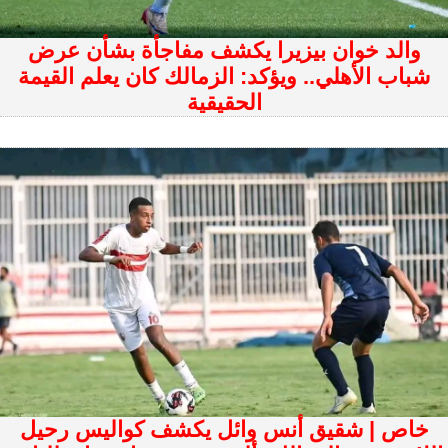
والد خوان بيزيرا يكشف مفاجأة بشأن عرض
شباب الأهلي.. ويؤكد: الزمالك كان يعلم القيمة
الحقيقية
خاص | شقيق أنس وائل يكشف كواليس رحيل