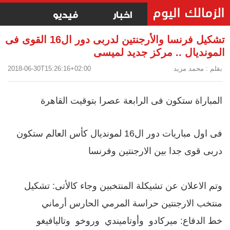
اخبار
فيديو
تشكيل فرنسا والأرجنتين لدربى دور ال16 القوى فى
المونديال .. مركز جديد لميسى
بقلم : محمد مزيد
2018-06-30T15:26:16+02:00
المباراة ستكون فى الرابعة عصرا بتوقيت القاهرة
فى اول مباريات دور ال16 لمونديال كأس العالم ستكون
دربى قوى جدا بين الارجنتين وفرنسا
وتم الاعلان عن تشيكلة المنتخبين وجاء كالأتى: تشكيل
منتخب الارجنتين حراسة المرمي الحارس أرماني
خط الدفاع: ميركادو وأوتاميندي وروخو وتاليافيغو