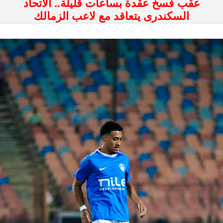
عقب فسخ عقدة بساعات قليلة.. الاتحاد
السكندرى يتعاقد مع لاعب الزمالك