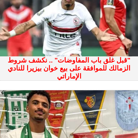
"قبل غلق باب المفاوضات" .. نكشف شروط
الزمالك للموافقة على بيع خوان بيزيرا للنادي
الإماراتي