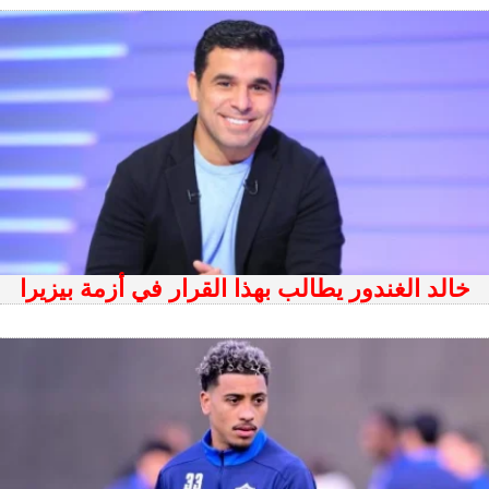
خالد الغندور يطالب بهذا القرار في أزمة بيزيرا