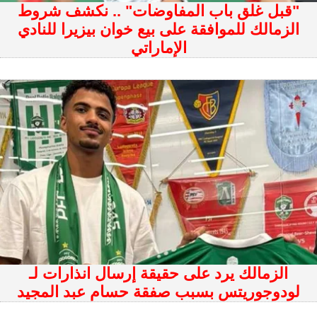
"قبل غلق باب المفاوضات" .. نكشف شروط
الزمالك للموافقة على بيع خوان بيزيرا للنادي
الإماراتي
الزمالك يرد على حقيقة إرسال انذارات لـ
لودوجوريتس بسبب صفقة حسام عبد المجيد