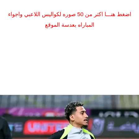
اضغط هنـــا اكثر من 50 صوره لكواليس اللاعبي واجواء
المباراه بعدسة الموقع