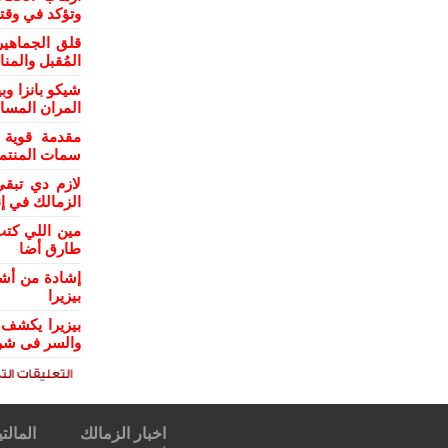
وتؤكد في وقت
قلق الجماهي
المُقبل والمن
شيكو بانزا و
المران المسا
مقدمة قوية 
سمات المنتمي
لازم دي تبقي
الزمالك في إن
مين اللي كتب
طارق أضا
إشادة من أش
بيزيرا
بيزيرا يكشف 
والسر فى شرك
اخبار الزمالك
المالتي