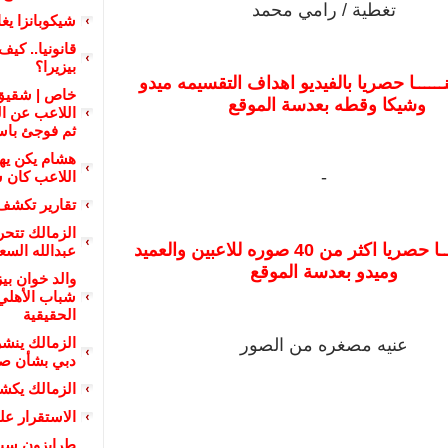
تغطية / رامي محمد
شيكوبانزا يغ
قانونيا.. كي
بيزيرا؟
ــــا حصريا بالفيديو اهداف التقسيمه ميدو
خاص | شقيق
وشيكا وقطه بعدسة الموقع
اللاعب عن ال
ثم فوجئ باس
هشام يكن يهاج
-
اللاعب كان 
تقارير تكشف
الزمالك تتحر
حصريا اكثر من 40 صوره
للاعبين والعميد
عبدالله السع
وميدو بعدسة الموقع
والد خوان ب
شباب الأهلي.
الحقيقية
الزمالك ين
عنيه مصغره من الصور
دبي بشأن صف
الزمالك يكش
الاستقرار عل
طرابزون سبو