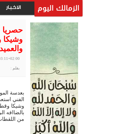
الاخبار
حصريا ب
وشيكا و
والعميد
03:11+02:00
بقلم :
بعدسة المو
الفني استعد
وشيكا وقطه
بالضاافه ا
من اللقطات