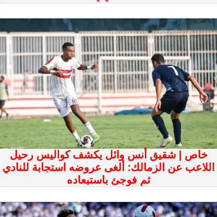
خاص | شقيق أنس وائل يكشف كواليس رحيل
اللاعب عن الزمالك: ألغى عروضه استجابة للنادي
ثم فوجئ باستبعاده