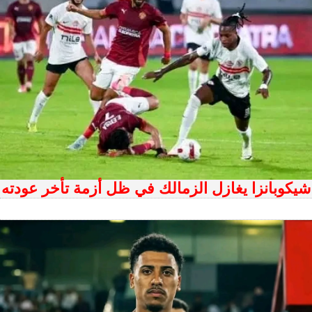
شيكوبانزا يغازل الزمالك في ظل أزمة تأخر عودته