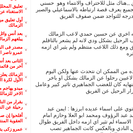
 ,,هناك مثل للاحتراف والانتماء وهو حسني
تعليق المحل
جميع يعرف قصة ارتباطه بالاسماعيلي والصبر
الاستغناء عن
رجه للتواجد ضمن صفوف الفريق
أول تعليق من
الزمالك
ه اخري عن حسين حمدي لاعب الزمالك
بعد أنس وائل
يبلغهم الزمال
الرحيل بشكل ودي لانه لم يشعر بالتاقلم
 ومع ذلك اللاعب منتظم ولم يثير اي ازمه
مصدر فى ال
عمرو ناصر ال
ره
الثانى بعد أ
أخر من قائمة
ده من الممكن ان نتحدث عنها ولكن اليوم
الزمالك يعلن
اعبين رحلوا عن الزمالك بشكل او باخر
الأول لكرة ال
هايه كان للغضب الجماهيري تاثير كبير وعامل
ميدو يهاجم م
ار الرحيل عن الفريق
الاخر للزمالك
بقرار من الن
رحيلة عن الن
حتوي على اسماء عديده ابرزها : ايمن عبد
د عبد الرؤوف ومحمد ابو العلا وحازم امام
أفلحوا إن ص
العقوبة المن
 الاسماء لم تثير اي ازمه داخل الفريق طوال
 النادي وبالعكس كانت الجماهير تصب
عمرو زكى ي