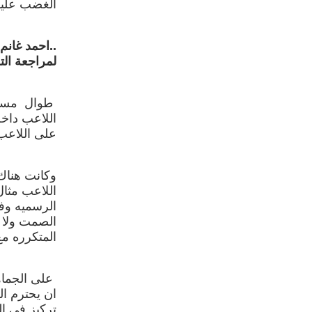
الغضب عليهم
..احمد غانم
لمراجعة الت
طوال مسيرة
اللاعب داخ
على اللاعب 
وكانت هناك
اللاعب مثال
الرسميه وف
الصمت ولا ي
المتكرره مع
على الجماهي
ان يحترم ال
تركيز في ا