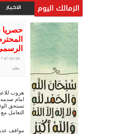
الاخبار
حصريا ف
المحترم
الرسمي
17:47+02:00
بقلم :
هروب للاعب
امام صدمه 
تستحق الوق
التعامل مع ا
مواقف عديد