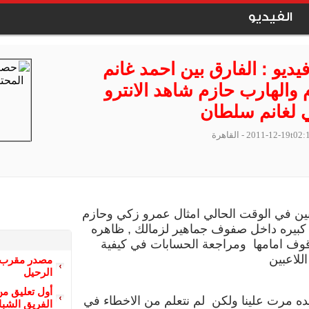
الفيديو
يديو : الفارق بين احمد غانم
 والهارب حازم شاهد الانترو
 لغانم سلطان
2011-12-19t02:
- القاهرة
ين في الوقت الحالي امثال عمرو زكي وحازم
كبيره داخل صفوف جماهير لزمالك ,
ظاهره
وف امامها ومراجعة الحسابات في كيفية
للاعبين
مصدر مقرب م
الرحيل
أول تعليق من
ه مرت علينا ولكن لم نتعلم من الاخطاء في
الفريق الشبا