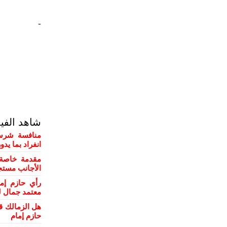
-
شاهد الفي
منافسة شرسة
انفراد بما يد
مقدمة خاصة 
الأجانب مستج
رأي حازم إم
معتمد جمال ل
هل الزمالك ق
حازم إمام