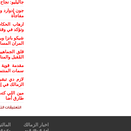
جاليليو: نجا
جون إدوارد و
مفاجأة
ارهاب الحكام
وتؤكد في وقت
شيكو بانزا و
المران المسا
قلق الجماهي
المُقبل والمن
مقدمة قوية 
سمات المنتمي
لازم دي تبقي
الزمالك في إن
مين اللي كتب
طارق أضا
اخبار الزمالك
المالتي
أخبار الزمالك اليوم
مكتبة الف