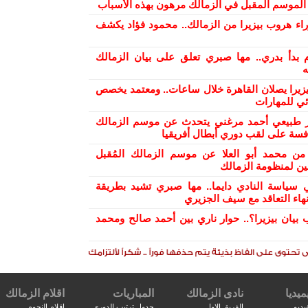
ح الموسم المقبل في الزمالك مرهون بهذه الأسباب
راء هروب بيزيرا من الزمالك.. محمود فؤاد يكشف
 بدأ بدري.. مها صبري تعلق على بيان الزمالك
ه
بيزيرا يصلان القاهرة خلال ساعات.. ومعتمد يخصص
ئي للمهارات
ر طبيعي أحمد مرغني يتحدث عن موسم الزمالك
افسة على لقب دوري أبطال أفريقيا
من محمد أبو العلا عن موسم الزمالك المُقبل
ن لمنظومة الزمالك
 سياسة النادي دايما.. مها صبري تشيد بطريقة
هاء التعاقد مع سيف الجزيري
 بيان بيزيرا؟.. حوار ناري بين أحمد صالح ومحمد
ميديا
نادى الزمالك
المباريات
اقلام الزمالك
يديو
الفريق الاول
جدول ترتيب الدورى
اقلام النجوم