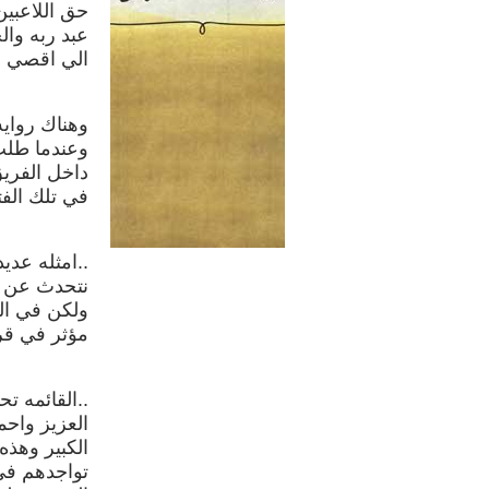
حق اللاعبين
عبد ربه وال
الي اقصي د
وهناك رواي
وعندما طلب 
داخل الفريق
في تلك الفت
..امثله عدي
نتحدث عن ل
ولكن في الن
مؤثر في قر
..القائمه ت
العزيز واحم
الكبير وهذه
تواجدهم في