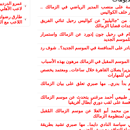
عمرو الدردير
 على منصب المدير الرياضي في الزمالك ..
لاعب الأهلي
ور خلف الكواليس
طارق رضوان 
من "جاليليو" عن كواليس رحيل ثنائي الفريق
اللاعب مع ال
دات قضايا الزمالك
ام في رحيل جون إدورد عن الزمالك واستمرار
لموسم الجديد
ادر على المنافسة في الموسم الجديد؟.. شوف رد
ح الموسم المقبل في الزمالك مرهون بهذه الأسباب
بيزيرا يصلان القاهرة خلال ساعات.. ومعتمد يخصص
ئي للمهارات
 بدأ بدري.. مها صبري تعلق على بيان الزمالك
ه
ر طبيعي أحمد مرغني يتحدث عن موسم الزمالك
افسة على لقب دوري أبطال أفريقيا
من محمد أبو العلا عن موسم الزمالك المُقبل
ن لمنظومة الزمالك
 سياسة النادي دايما.. مها صبري تشيد بطريقة
هاء التعاقد مع سيف الجزيري