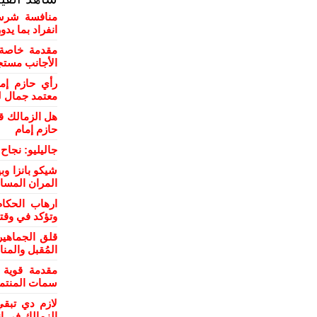
منافسة شرسة
انفراد بما يد
مقدمة خاصة 
الأجانب مستج
رأي حازم إم
معتمد جمال ل
هل الزمالك ق
حازم إمام
جاليليو: نجا
شيكو بانزا و
المران المسا
ارهاب الحكام
وتؤكد في وقت
قلق الجماهي
المُقبل والمن
مقدمة قوية 
سمات المنتمي
لازم دي تبقي
الزمالك في إن