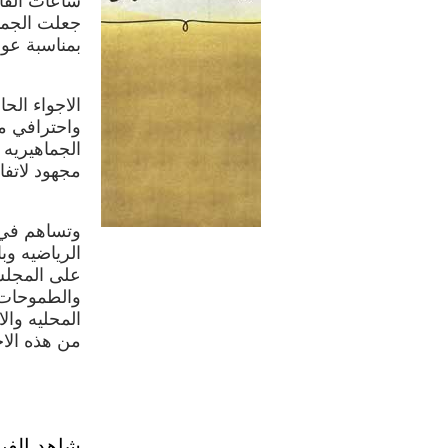
ساعات القاد
جعلت الجمي
بمناسبة عو
الاجواء الح
واحترافي من
الجماهيريه
مجهود لاتفا
وتساهم في 
الرياضيه وب
على المجلس
والطموحات 
المحليه والا
من هذه الاجو
شاهد الفي