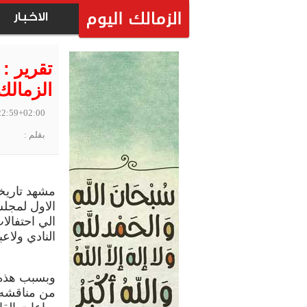
الاخبار
تقرير : 
الزمالك
22:59+02:00
بقلم :
مشهد تاريخ
الاول لمجل
الي احتفالا
النادي ولاع
وبسبب هذه ا
من مناقشه 