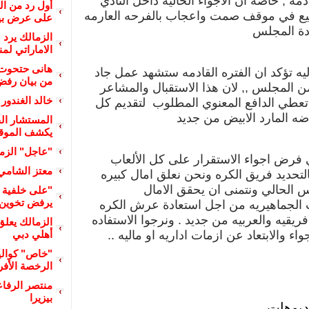
مه , خاصه ان الاجواء الحاليه داخل النادي
أول رد من ا
ع في موقف صمت واعجاب بالفرحه العارمه
على عرض بيع
دة المجلس
الزمالك يرد 
الاماراتي لم
هانى حتحوت 
اليه تؤكد ان الفتره القادمه ستشهد عمل جاد
من بيان رفض 
 المجلس ,, لان هذا الاستقبال والمشاعر
خالد الغندور 
 تعطي الدافع المعنوي المطلوب لتقديم كل
ضه المارد الابيض من جديد
المستشار الق
يكشف الموقف 
"عاجل" الزما
فرض اجواء الاستقرار على كل الألعاب
معتز الشامي
التحديد فريق الكره ونحن نعلق امال كبيره
 الحالي ونتمنى ان يحقق الامال
"على خلفية أ
يرفض تخوين م
الجماهيريه من اجل استعادة عرش الكره
فريقيه والعربيه من جديد . ونرجوا الاستفاده
الزمالك يعل
اء والابتعاد عن ازمات اداريه او ماليه ..
أهلي دبي
"خاص" كوالي
الرخصة الأفري
منتصر الرفا
بيزيرا
ديوهات