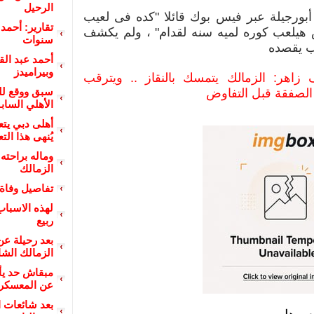
الرحيل
أبورجيلة عبر فيس بوك قائلا "كده فى لعيب
تقارير: أحمد 
يلعب كوره لميه سنه لقدام" ، ولم يكشف
سنوات
ب يقصده
أحمد عبد الق
وبيراميدز
اهر: الزمالك يتمسك بالنقاز .. ويترقب
سبق ووقع للز
لصفقة قبل التفاوض
الأهلي السابق
أهلى دبي يتعا
يُنهى هذا الت
وماله براحته
الزمالك
تفاصيل وفاة
لهذه الاسباب
ربيع
بعد رحيلة عن
الزمالك الش
مبقاش حد يأك
عن المعسكر :
بعد شائعات ا