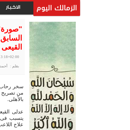
الاخبار
"صورة"
السابق
القيعى 
13:18+02:00
بقلم : أحمد 
سخر رحاب أ
من تصريح خ
بالأهلى.
عدلى القي
يتسبب فى ا
علاج اللاع