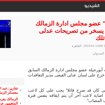
الفيديو
 عضو مجلس ادارة الزمالك
 يسخر من تصريحات عدلى
تلك
2019-01-13t00:
- القاهرة
المدبولى
بورجيلة عضو مجلس ادارة الزمالك السابق
رج على لسان عدلى القيعى مدير التعاقدات
تقارير:.عبد 
عى كان قد صرح قائلا" يجب على كل لاعب
معسكر الزما
صابة لاعب أخر أن يتم ايقافه بنفس فترة
الزمالك يفر
ب المصاب"
المتغيبين ع