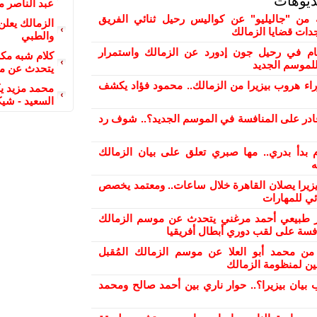
ديوهات
عبد الناصر 
من "جاليليو" عن كواليس رحيل ثنائي الفريق
الزمالك يعلن 
دات قضايا الزمالك
والطبي
ام في رحيل جون إدورد عن الزمالك واستمرار
كلام شبه مك
لموسم الجديد
يتحدث عن مو
راء هروب بيزيرا من الزمالك.. محمود فؤاد يكشف
محمد مزيد يكت
السعيد - شيكو
ادر على المنافسة في الموسم الجديد؟.. شوف رد
 بدأ بدري.. مها صبري تعلق على بيان الزمالك
ه
بيزيرا يصلان القاهرة خلال ساعات.. ومعتمد يخصص
ئي للمهارات
ر طبيعي أحمد مرغني يتحدث عن موسم الزمالك
افسة على لقب دوري أبطال أفريقيا
من محمد أبو العلا عن موسم الزمالك المُقبل
ن لمنظومة الزمالك
 بيان بيزيرا؟.. حوار ناري بين أحمد صالح ومحمد