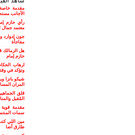
شاهد الفي
مقدمة خاصة 
الأجانب مستج
رأي حازم إم
معتمد جمال ل
جون إدوارد و
مفاجأة
هل الزمالك ق
حازم إمام
ارهاب الحكام
وتؤكد في وقت
شيكو بانزا و
المران المسا
قلق الجماهي
المُقبل والمن
مقدمة قوية 
سمات المنتمي
مين اللي كتب
طارق أضا