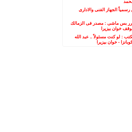
محمد
رسمياً الجهاز الفنى والادارى
رر بس ماشى : مصدر فى الزمالك
قف خوان بيزيرا
ب : لو كنت مسئولاً .. عبد الله
بانزا - خوان بيزيرا