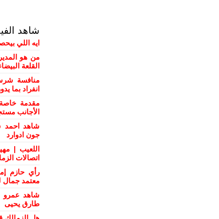
شاهد الفي
ايه اللي بيحص
من هو المدير
القلعة البيضاء
منافسة شرسة
انفراد بما يد
مقدمة خاصة 
الأجانب مستج
شاهد احمد س
جون ادوارد
اللعيب | مهي
اتصالات الزم
رأي حازم إم
معتمد جمال ل
شاهد عمرو ال
طارق يحيى
هل الزمالك ق