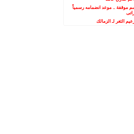
 موقفة .. موعد انضمامه رسمياً
راتى
يم الثغر لـ الزمالك