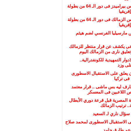
عاجل : منافس بيراميدز فى دور الـ 64 من بطولة
فريقيا
عاجل : منافس الزمالك فى دور الـ 64 من بطولة
فريقيا
مارسيليا الفرنسي لضم هيثم
عى يكشف عن قرار منتظر للزمالك
تعليق نارى من الزمالك اليوم
ادوار التمهيدية للكونفدرالية..
لى وزد
يعلق على الاستقبال الاسطورى
فى تركيا
ارف ليه بس ماشى .. قرار معتمد
اللاعبين فى المعسكر
ة المصرية قبل قرعة دوري الأبطال
.. ترتيب الزمالك
 سؤال ناري لـ السعيد
ى الاستقبال الاسطورى لمحمد صلاح
عم طارق حامد