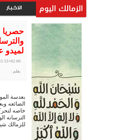
الاخبار
حصريا ب
والترسا
لميدو ع
55:53+02:00
بقلم :
بعدسة المو
الضائعه وبع
خاصه لتحرك
للزمالك شيكا