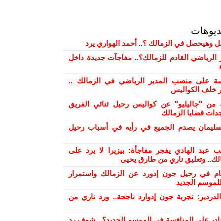
ديوهات
ل وهيحصل في الزمالك ؟.. أحمد الهواري يرد
 الرياضي القادم للزمالك؟.. مفاجآت جديدة داخل
 على منصب المدير الرياضي في الزمالك ..
ور خلف الكواليس
من "جاليليو" عن كواليس رحيل ثنائي الفريق
دات قضايا الزمالك
ليمان يصدم الجميع في رأيه في أسباب رحيل
ب عبد الهادي يفجر مفاجأة: بيزيرا لا يرد على
الك.. وتعليق ناري من طارق يحيى
ام في رحيل جون إدورد عن الزمالك واستمرار
لموسم الجديد
دردير: تجربة جون إدوارد ناجحة.. ورد ناري من
ادر على المنافسة في الموسم الجديد؟.. شوف رد