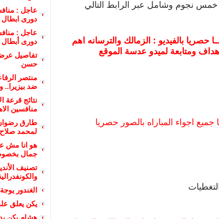
مس نجوم وشامل عبر الرابط التالي
دورى ابطال إ
ا حصريا بالفيديو : الزمالك والترسانه اهم
دورى أبطال إ
هداف ومتابعة لميدو عدسة الموقع
تفاصيل عرض 
حسن
منتصر الرفا
ضد بيزيرا.. و
نتائج قرعة ال
منافسين الاه
 جميع اجواء المباراه بالصور حصريا
طارق رضوان 
لمحمد صلاح 
هو انا مش ع
جمال بخصوص 
تصنيف الأندي
والكونفدرالية
لتغطيات
الغندور يوجة
يكن يعلق عل
هشام يكن يد