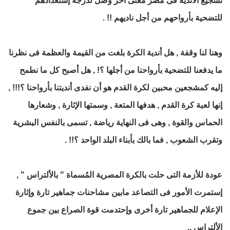
تشجيع الأندية فى مصر معنى آخر وصل لدرجة إستعدادهم
للتضحية بأرواحهم من أجل ناديهم !! .
وهنا لنا وقفة , هل أندية الكرة بلغت من القيمة والعظمة فى نظرنا
ما يدفعنا للتضحية بأرواحنا من أجلها ؟! , هل أصبح كل ما نطمح
إليه كمشجعين محبين لكرة القدم هو أن نفدى أنديتنا بأرواحنا ؟!!! ,
إنها لعبة كرة القدم , هدفها المتعة , وسمتها الإثارة , وشعارها
الحماس والقوة , وهى فى النهاية رياضة , تسمى بالنفس البشرية
وتقرب الشعوب , فما بالك بأبناء البلد الواحد ؟!! .
عودة للأزمة التى حلت بالكرة المصرية المُسماة " بالألتراس " ,
إستمرت الأمور فى التصاعد مابين مشاحنات جماهير تارة وإثارة
الإعلام للجماهير تارة أخرى وإحتدمت قوة الصراع بين جموع
الألتراس ..