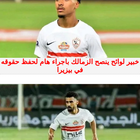
خبير لوائح ينصح الزمالك باجراء هام لحفظ حقوقه
في بيزيرا