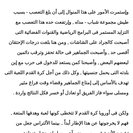
وإستمرت الأمور على هذا المنوال إلى أن بلغ التعصب - بسبب
طيش مجموعة شباب - مداه , وإرتفعت حده هذا التعصب مع
التزايد المستمر فى البرامج الرياضية والقنوات الفضائية التى
أصبحت كالجراد على الشاشات , ومن هنا بلغت درجات الإحتقان
أقصى حد , وأصبحت الجماهير فى حالة تحفز وترقب دائمين
لبعضهم البعض , وأصبحنا كمن يستعد للدخول فى حرب مع إبن
بلدته التى يحمل جنسيتها , وكل ذلك من أجل كرة القدم اللعبة التى
تهدف بالأساس إلى إمتاع الجماهير وقضاء وقت فراغ مثير
ومسلى سواء فاز الفريق أو تعادل أو خسر فكل النتائج واردة .
ولكن فى أوروبا كرة القدم لا تتخطى كونها لعبة وهدفها المتعة ,
فهم لا يخرجونها عن هذا الإطار أبداً .. بينما الألتراس جعل من