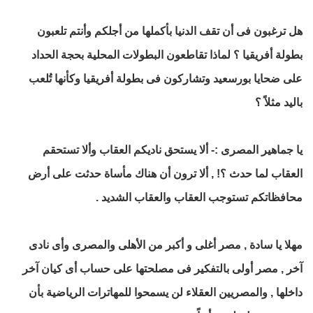
هل ترغبون فى أن تقف الدنيا بأكملها من أجلكم وأنتم تلعبون
بطولة أفريقيا ؟ لماذا تقاطعون البطولات المحلية بحجة الحداد
على ضحايا بورسعيد وتشاركون فى بطولة أفريقيا وكأنها تُلعب
باليد مثلاً ؟
يا جماهير المصرى :- ألا يستحق ناديكم العقاب وألا تستحقم
العقاب لما حدث ؟! , ألا ترون أن هناك مأساة حدثت على أرض
محافظاتكم تستوجب العقاب والعقاب الشديد .
مهلا يا سادة , مصر أغلى و أكبر من الأهلى والمصرى وأى نادى
آخر , مصر أولى بالتفكير فى مصلحتها على حساب أى كيان آخر
داخلها , والمصريين العقلاء لن يسمحوا للمهاترات الرياضية بأن