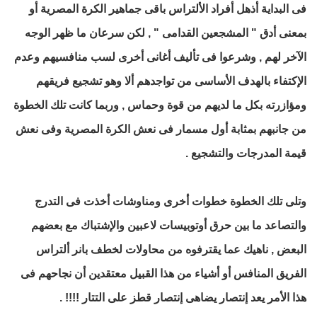
فى البداية أذهل أفراد الألتراس باقى جماهير الكرة المصرية أو
بمعنى أدق " المشجعين القدامى " , لكن سرعان ما ظهر الوجه
الآخر لهم , وشرعوا فى تأليف أغانى أخرى لسب منافسيهم وعدم
الإكتفاء بالهدف الأساسى من تواجدهم ألا وهو تشجيع فريقهم
ومؤازرته بكل ما لديهم من قوة وحماس , وربما كانت تلك الخطوة
من جانبهم بمثابة أول مسمار فى نعش الكرة المصرية وفى نعش
قيمة المدرجات والتشجيع .
وتلى تلك الخطوة خطوات أخرى ومناوشات أخذت فى التدرج
والتصاعد ما بين حرق أوتوبيسات لاعبين والإشتباك مع بعضهم
البعض , ناهيك عما يقترفوه من محاولات لخطف بانر ألتراس
الفريق المنافس أو أشياء من هذا القبيل معتقدين أن نجاحهم فى
هذا الأمر يعد إنتصار يضاهى إنتصار قطز على التتار !!!! .