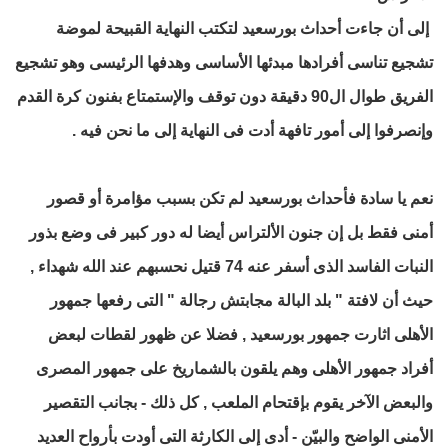
إلى أن جاءت أحداث بورسعيد لتكتب النهاية القبيحة لموضة
تشجيع تناسى أفرادها مبدئها الأساسى وهدفها الرئيسى وهو تشجيع
الفريق طوال ال90 دقيقة دون توقف والإستمتاع بفنون كرة القدم
وإنصرفوا إلى أمور تافهة أدت فى النهاية إلى ما نحن فيه .
نعم يا سادة فأحداث بورسعيد لم تكن بسبب مؤامرة أو قصور
أمنى فقط بل إن جنون الألتراس أيضا له دور كبير فى وضع بذور
النبات الفاسد الذى أسفر عنه 74 قتيل نحسبهم عند الله شهداء ,
حيث أن لافتة " بلد البالة مجابتش رجالة " التى رفعها جمهور
الأهلى اثارت جمهور بورسعيد , فضلا عن ظهور لقطات لبعض
أفراد جمهور الأهلى وهم يلقون بالشماريخ على جمهور المصرى
والبعض الآخر يقوم بإقتحام الملعب , كل ذلك - بجانب التقصير
الأمنى الواضح والبيّن - أدى إلى الكارثة التى أودت بأرواح العديد