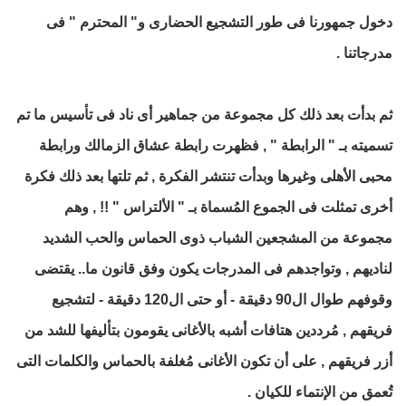
دخول جمهورنا فى طور التشجيع الحضارى و" المحترم " فى
مدرجاتنا .
ثم بدأت بعد ذلك كل مجموعة من جماهير أى ناد فى تأسيس ما تم
تسميته بـ " الرابطة " , فظهرت رابطة عشاق الزمالك ورابطة
محبى الأهلى وغيرها وبدأت تنتشر الفكرة , ثم تلتها بعد ذلك فكرة
أخرى تمثلت فى الجموع المُسماة بـ " الألتراس " !! , وهم
مجموعة من المشجعين الشباب ذوى الحماس والحب الشديد
لناديهم , وتواجدهم فى المدرجات يكون وفق قانون ما.. يقتضى
وقوفهم طوال ال90 دقيقة - أو حتى ال120 دقيقة - لتشجيع
فريقهم , مُرددين هتافات أشبه بالأغانى يقومون بتأليفها للشد من
أزر فريقهم , على أن تكون الأغانى مُغلفة بالحماس والكلمات التى
تُعمق من الإنتماء للكيان .