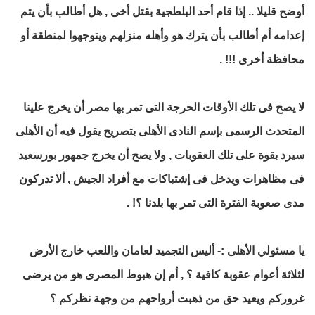
أوضح قليلا .. إذا قام أحد البلطجية بقتل أخى , هل أطالب بأن يتم
إعدامه أم أطالب بأن يترك هو وأهله منزلهم ويتوجهوا لمنطقة أو
محافظة أخرى !!! .
لا يصح فى تلك الأوقات الحرجة التى تمر بها مصر أن يخرج علينا
المتحدث الرسمى بإسم النادى الأهلى بتصريح يقول فيه أن الأهلى
سيرد بقوة على تلك العقوبات , ولا يصح أن يخرج جمهور بورسعيد
فى مظاهرات ويدخل فى إشتباكات مع أفراد الجيش , ألا تدركون
مدى صعوبة الفترة التى تمر بها بلدنا ؟! .
يا مسئولي الأهلى :- أليس التجميد لعامان واللعب خارج الأرض
لثلاثة أعوام عقوبة كافية ؟ , أم إن هبوط المصرى هو من يرضى
غروركم ويعيد حق من ذهبت أرواحهم من وجهة نظركم ؟