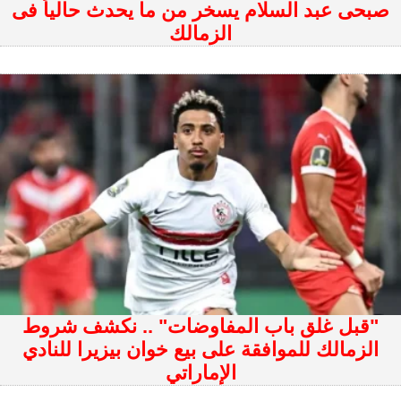
صبحى عبد السلام يسخر من ما يحدث حالياً فى
الزمالك
"قبل غلق باب المفاوضات" .. نكشف شروط
الزمالك للموافقة على بيع خوان بيزيرا للنادي
الإماراتي