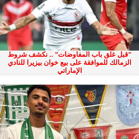
"قبل غلق باب المفاوضات" .. نكشف شروط
الزمالك للموافقة على بيع خوان بيزيرا للنادي
الإماراتي