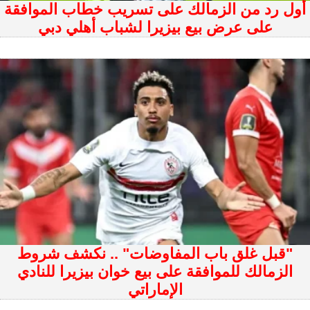
أول رد من الزمالك على تسريب خطاب الموافقة
على عرض بيع بيزيرا لشباب أهلي دبي
"قبل غلق باب المفاوضات" .. نكشف شروط
الزمالك للموافقة على بيع خوان بيزيرا للنادي
الإماراتي