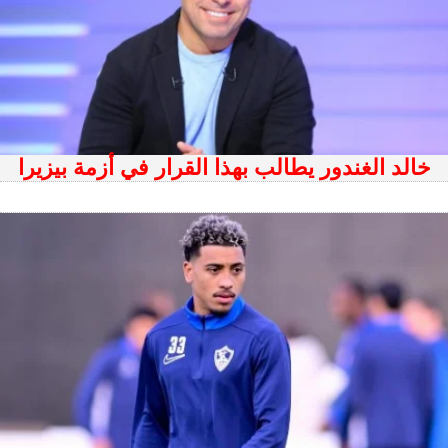
خالد الغندور يطالب بهذا القرار في أزمة بيزيرا