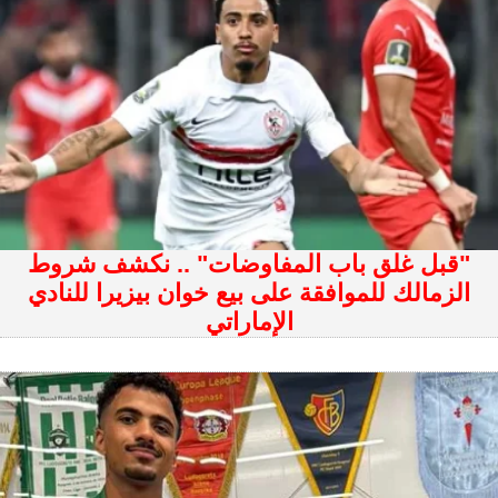
"قبل غلق باب المفاوضات" .. نكشف شروط
الزمالك للموافقة على بيع خوان بيزيرا للنادي
الإماراتي