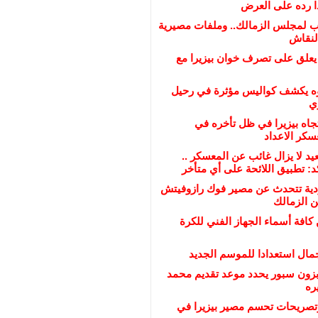
ذا رده على العرض
ب لمجلس الزمالك.. وملفات مصيرية
لنقاش
 يعلق على تصرف خوان بيزيرا مع
ه يكشف كواليس مؤثرة في رحيل
ي
تجاه بيزيرا في ظل تأخره في
سكر الاعداد
عيد لا يزال غائب عن المعسكر ..
د: تطبيق اللائحة على أي متأخر
ية تتحدث عن مصير فوك رازوفيتش
ن الزمالك
 كافة أسماء الجهاز الفني للكرة
مال استعدادا للموسم الجديد
بزون سبور يحدد موعد تقديم محمد
ره
تصريحات تحسم مصير بيزيرا في