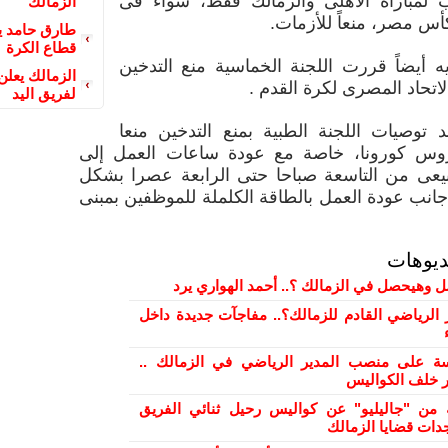
 لمباراة الأهلى والزمالك فقط، سواء فى
الزمالك
أس مصر، منعاً للأزمات.
طارق حامد ين
قطاع الكرة
ه أيضاً قررت اللجنة الخماسية منع التدخين
الزمالك يعلن
اتحاد المصرى لكرة القدم .
لفريق اليد
د توصيات اللجنة الطبية بمنع التدخين منعا
وس كورونا، خاصة مع عودة ساعات العمل إلى
بيعى من التاسعة صباحا حتى الرابعة عصرا بشكل
انب عودة العمل بالطاقة الكلملة للموظفين بمبنى
ديوهات
ل وهيحصل في الزمالك ؟.. أحمد الهواري يرد
 الرياضي القادم للزمالك؟.. مفاجآت جديدة داخل
 على منصب المدير الرياضي في الزمالك ..
ور خلف الكواليس
من "جاليليو" عن كواليس رحيل ثنائي الفريق
دات قضايا الزمالك