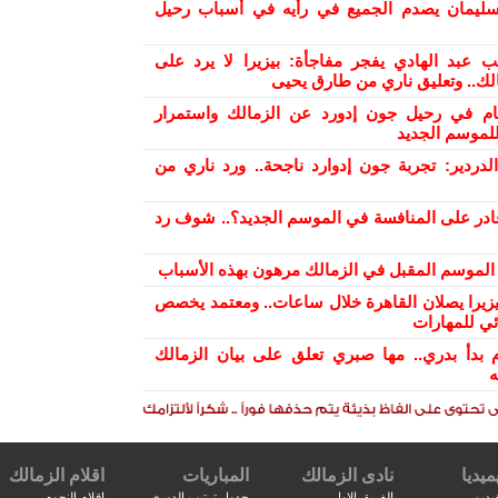
ليمان يصدم الجميع في رأيه في أسباب رحيل
ب عبد الهادي يفجر مفاجأة: بيزيرا لا يرد على
الك.. وتعليق ناري من طارق يحيى
ام في رحيل جون إدورد عن الزمالك واستمرار
لموسم الجديد
دردير: تجربة جون إدوارد ناجحة.. ورد ناري من
ادر على المنافسة في الموسم الجديد؟.. شوف رد
ح الموسم المقبل في الزمالك مرهون بهذه الأسباب
بيزيرا يصلان القاهرة خلال ساعات.. ومعتمد يخصص
ئي للمهارات
 بدأ بدري.. مها صبري تعلق على بيان الزمالك
ه
ميديا
نادى الزمالك
المباريات
اقلام الزمالك
يديو
الفريق الاول
جدول ترتيب الدورى
اقلام النجوم