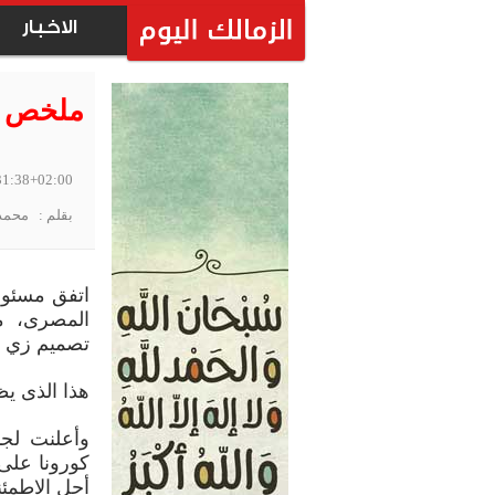
الاخبار
ملخص أخ
31:38+02:00
بقلم : محمد
اتفق مسئولو
المصرى، م
تصميم زي ج
هذا الذى ي
وأعلنت لجن
أجل الاطمئن