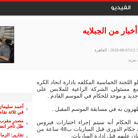
الفيديو
بار من الجبلايه
2020-08-07t12:
- القاهرة
 مزيد
 اللجنة الخماسية المكلفه بادارة اتحاد الكره
ع مسئولى الشركة الراعية للملابس على
ديد و موحد للحكام في الموسم القادم .
أحمد سليمان
ظهرون به في مسابقة الموسم المقبل .
في ثلاثة نقا
مصدر مقرب م
ة الحكام أنه سيتم إجراء اختبارات فيروس
ظل تأخر انضم
كورونا على حكام الدورى قبل المباريات ب48 ساعة من
تقارير: الزم
ان عليهم قبل إدارة المباريات.