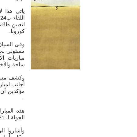
ياتى هذا 
ا
لتعيين طاق
كورونا.
وفى السياق 
مسئولى لجن
مباريات ال
ساحة والآخر ح
وكشف مسئول
أجانب لمبار
مؤكدين أن 
.
الجولة الـ21 للدورى الممتاز.
وأشاروا ال