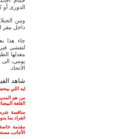
حكام أجانب
الدورى أو ك
ومن الجبلاي
داخل مقر ال
جاء هذا بع
لتفشى فير
معدلها الط
يومى، الى ج
الاتحاد.
شاهد الفي
ايه اللي بيحص
من هو المدير
القلعة البيضاء
منافسة شرسة
انفراد بما يد
مقدمة خاصة 
الأجانب مستج