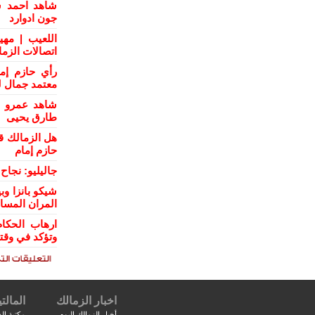
شاهد احمد س
جون ادوارد
اللعيب | مهي
اتصالات الزم
رأي حازم إم
معتمد جمال ل
شاهد عمرو ال
طارق يحيى
هل الزمالك ق
حازم إمام
جاليليو: نجا
شيكو بانزا و
المران المسا
ارهاب الحكام
وتؤكد في وقت
اخبار الزمالك
المالتي
أخبار الزمالك اليوم
مكتبة الف