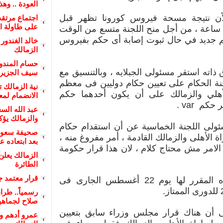
العودة .. وه
لأن نتيجة مسحة فيروس كورونا تظهر قبل
اجتماع مرتق
على طاولة ا
للقاء ب24 ساعة ، من أجل منح اللجنة متسع من الوقت
م جديد في حال ثبوت إصابة أى حكم بفيروس
خالد الغندور
الزمالك
حسام المندو
ذاته استقر مسئولى الجبلايه ، وبالتنسيق مع
سيف الجزير
ة الحكام على تعيين حكام دوليين فى معظم
نية الزمالك 
أهلي والزمالك على أن يكون أحدهما حكم
الانضمام لمع
كم var .
عبد الله الس
والزمالك يؤك
ى اللجنة الخماسية عن أن استقدام حكام
صحيفة سعود
اة الأهلى والزمالك القادمة ، أمر مفروغ منه ،
بعد ابتعاده ع
الامر مش محتاج كلام ، لان هذا قرار حكومة
الزمالك يعلن
الطائرة
قرار معتمد ج
هذه المباراه المقرر لها يوم 22 أغسطس الجارى فى
رسمياً.. طرا
صلاح لجماهي
ى أن هناك قرار مجلس وزراء سابق بتعيين
عمرو أدهم و