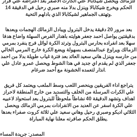
للزمالك ويحصل شيكابالا علي الكارت الاصفر بعد اعتراضه علي قرار
الحكم ويخرج شيكابالا وينزل بدلا منه صبري رحيل في الدقيقة 14
.
وتهتف الجماهير لشيكابالا الذي بادلهم التحية
بعد مرور 20 دقيقة يدخل البترول ويبادل الزمالك الهجمات وبعدها
بدقيقتين يواصل احمد جعفر هوايته باهدار الفرص السهلة واضاع هدفا
سهلا بعد انفراده بحارس البترول وترتد الكرة لوائل فرج ينفرد بمرمي
الزمالك ويراوغ عبدالمنصف بسهولة ويضع الكرة خارج المرمي الخالي
من حارسه وينزل هاني سعيد العائد بعد فترة غياب طويلة بدلا من احمد
جعفر الذي لم يقدم اي جديد في هذا الشوط ويحصل عمرو عادل علي
.
انذار لتعمده الخشونة مع أحمد ضرغام
يتراجع اداء الفريقين وينحصر اللعب وسط الملعب ويعتمد كل فريق
علي الكرات المرسلة من الخلف والتسديد من خارج المنطقة لاحراز
اهداف وتشهد الدقيقة 40 نشاطاً ملحوظاً للبترول بعد استحواذ لاعبيه
علي الكرة اسفر عن العديد من الانفرادات بمرمي الزمالك ويحصل
الثلاثي اديكو وصبري رحيل وهاني سعيد علي ثلاثة كروت صفراء بعدها
.
يطلق الحكم صافرته معلنا نهاية المباراة
المصدر: جريدة المساء