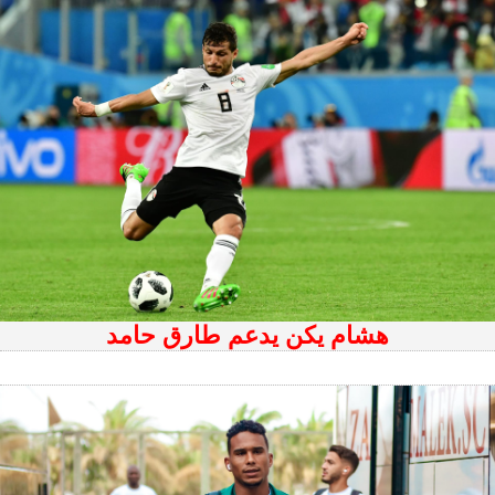
هشام يكن يدعم طارق حامد