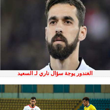
الغندور يوجة سؤال ناري لـ السعيد