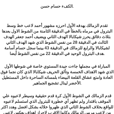
.
الكفء حسام حسن
تقدم الزمالك بهدفه الأول احرزه مشهور أحمد لاعب خط وسط
البترول في مرماه بالخطأ في الدقيقة الثامنة من الشوط الاول بعدها
بثلاث دقائق يحرز شيكابالا الهدف الثاني ويضيف أحمد جعفر الهدف
الثالث في الدقيقة 28 من نفس الشوط الذي شهد الهدف الثاني
لشيكابالا والرابع للزمالك في الدقيقة 43 بينما سجل حسام أسامة
.
هدف البترول الوحيد في الدقيقة 22 من نفس الشوط أيضا
المباراة في مجملها جاءت جيدة المستوي خاصة في شوطها الأول
الذي شهد الاهداف الخمسة وتألق الحريف شيكابالا الذي كان نجما فوق
العادة وامتع عشاق القلعة البيضاء بلمساته الساحرة داخل المستطيل
.
الأخضر لينال تشجيع الجماهير
قدم الزمالك في الشوط الأول كرة قدم حقيقية وسيطر لاعبوه علي
الموقف باقتدار ولم تظهر أي خطورة للبترول الذي استسلم لاعبوه
للواقع بخلاف الشوط الثاني الذي ظهروا خلاله بشكل افضل وهدد اكثر
من لاعب مرمي الزمالك وكانوا الاقرب لاحراز اهداف بعكس لاعبي