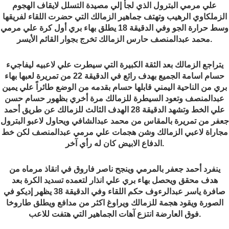
علي مرمي البترول الذي لجأ إلي مصيدة التسلل لايقاف الهجوم
الزملكاوي الرهيب وتهتف جماهير الزمالك التي حضرت اللقاء لفريقها
وسط حرارة الجو وفي الدقيقة 18 يطلق بهاء بري أول كرة علي مرمي
.
محمد عبدالمنصف حارس الزمالك تخرج بجوار القائم الأيسر
يتراجع الزمالك بعد الثقة الكبيرة التي سيطرت علي لاعبيه ليفاجيء
حسام اسامة الجميع بهدف رائع في الدقيقة 22 من تمريرة لعبها بهاء
بري من الناحية اليمني قابلها حسام بقدمه من الوضع طائراً علي يمين
عبدالمنصف وتعود السيطرة للزمالك مرة أخري بظهور حسام حسن
علي الخط وتشهد الدقيقة 28 الهدف الثالث للزمالك عن طريق أحمد
جعفر من تمريرة بالمقاس من محمد عبدالشافي ويحاول لاعبو البترول
مجاراة لاعبي الزمالك وشن هجمات علي مرمي عبدالمنصف لكن خط
.
الدفاع الابيض كان له رأي آخر
ينفرد أحمد جعفر بالمرمي وينجح ناصر فاروق في انقاذ مرماه من
هدف محقق ويحصل بهاء بري علي انذار لتعمده تسديد الكرة بعد
صافرة ياسر عبدالرءوف حكم اللقاء وفي الدقيقة 38 يظهر إديكو في
الصورة ويقود هجمة للزمالك ويراوغ اكثر من مدافع ويطلق طاروخا
.
فوق العارضة انتزع آهات الجماهير التي هتفت للاعب