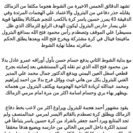
تشهد الدقائق الخمس الاخيرة من الشوط هجوما مكثفا من الزمالك
يقابله حذر دفاعي من البترول والاعتماد علي الهجمات المرتدة وفي
الدقيقة 43 يمرر حسين ياسر كرة بالكعب للنجم شيكابالا يطلقها قوية
علي يسار حارس البترول ليكون الهدف الرابع للزمالك الذي ظل
مسيطرا علي الموقف وتصطدم رأس محمود فتح الله بمدافع البترول
مافينجا فيتال في كرة مشتركة ويخرج فتح الله وبعدها يطلق الحكم
.
صافرته معلنا نهاية الشوط
مع بداية الشوط الثاني يدفع حسام حسن بأول أوراقه عمرو عادل بدلا
من محمود فتح الله الذي تم نقله إلي المستشفي بعد إصابته بجرح
قطعي اسفل العين اليمني ويدفع الدكتور جمال محمد علي المدير
الفني للبترول بكل من هاني غيث ووائل فرج بدلا من احمد إبراهيم
ومحمد عبدالله لزيادة الناحية الهجومية ويكثف البترول من هجماته
.
ويظهر بهاء بري وحسام اسامة اكثر من مرة امام مرمي الزمالك
يقود مشهور أحمد هجمة للبترول ويراوغ اكثر من لاعب بخط دفاع
الزمالك ويطلق كرة تصطدم بالقائم الايسر لمرمي عبدالمنصف ولم
تجد المتابع ويرد أحمد جعفر بانفراد من كرة حسين ياسر يتباطأ في
تسديد الكرة داخل المرمي الخالي من حارسه ويضيع هدفا محققا