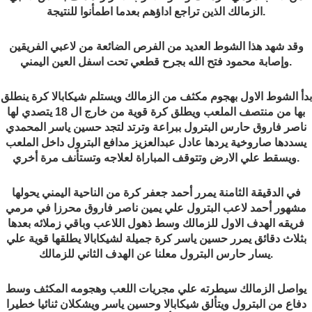
.
الزمالك الذين تراجع اداؤهم بعدما اطمأنوا للنتيجة
وقد شهد هذا الشوط العديد من الفرص الضائعة من لاعبي الفريقين
.
وإصابة محمود فتح الله بجرح قطعي تحت اسفل العين اليمني
بدأ الشوط الاول بهجوم مكثف من الزمالك ويستلم شيكابالا كرة ينطلق
بها من منتصف الملعب ويطلق كرة قوية من خارج ال 18 يتصدي لها
ناصر فاروق حارس البترول ببراعة وترتد لتجد حسين ياسر المحمدي
يسددها صاروخية يردها عادل عبدالعزيز مدافع البترول داخل الملعب
.
ويسقط علي الارض وتتوقف المباراة لعلاجه وتستأنف مرة أخري
في الدقيقة الثامنة يمرر أحمد جعفر كرة من الناحية اليمني يحولها
مشهور أحمد لاعب البترول علي يمين ناصر فاروق محرزا في مرمي
فريقه الهدف الاول للزمالك وسط ذهول اللاعب وباقي زملائه بعدها
بثلاث دقائق يمرر حسين ياسر كرة جميلة لشيكابالا يطلقها قوية علي
.
يسار حارس البترول معلنا عن الهدف الثاني للزمالك
يواصل الزمالك سيطرته علي مجريات اللعب وهجومه المكثف وسط
دفاع من البترول ويتألق شيكابالا وحسين ياسر ويشكلان ثنائيا خطيرا