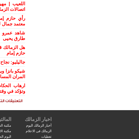
اللعيب | مهي
اتصالات الزم
رأي حازم إم
معتمد جمال ل
شاهد عمرو ال
طارق يحيى
هل الزمالك ق
حازم إمام
جاليليو: نجا
شيكو بانزا و
المران المسا
ارهاب الحكام
وتؤكد في وقت
اخبار الزمالك
المالتي
أخبار الزمالك اليوم
مكتبة الف
الزمالك فى الاعلام
مكتبة ال
تغطيات
البوم ال