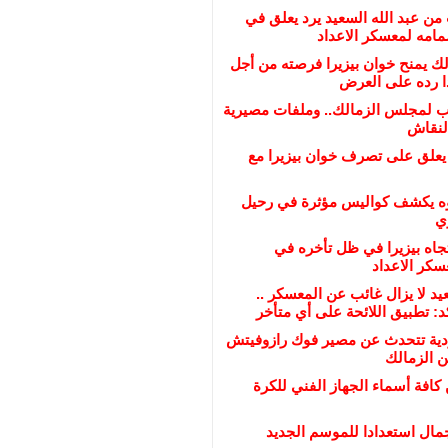
ن عبد الله السعيد يرد يعلق في
امه لمعسكر الاعداد
الك يمنح خوان بيزيرا فرصته من أجل
ذا رده على العرض
ب لمجلس الزمالك.. وملفات مصيرية
لنقاش
 يعلق على تصرف خوان بيزيرا مع
ه يكشف كواليس مؤثرة في رحيل
ي
تجاه بيزيرا في ظل تأخره في
سكر الاعداد
عيد لا يزال غائب عن المعسكر ..
د: تطبيق اللائحة على أي متأخر
ية تتحدث عن مصير فوك رازوفيتش
ن الزمالك
 كافة أسماء الجهاز الفني للكرة
مال استعدادا للموسم الجديد