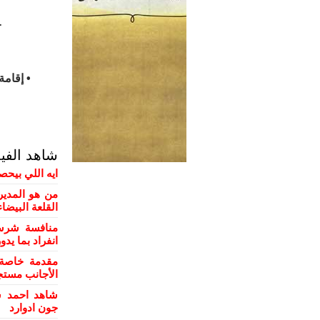
- 
• إقامة مب
شاهد الفي
ايه اللي بيحص
من هو المدير
القلعة البيضاء
منافسة شرسة
انفراد بما يد
مقدمة خاصة 
الأجانب مستج
شاهد احمد س
جون ادوارد