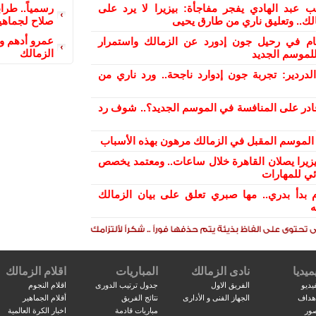
ب عبد الهادي يفجر مفاجأة: بيزيرا لا يرد على
رسمياً.. طرا
الك.. وتعليق ناري من طارق يحيى
صلاح لجماهي
عمرو أدهم و
ام في رحيل جون إدورد عن الزمالك واستمرار
الزمالك
لموسم الجديد
دردير: تجربة جون إدوارد ناجحة.. ورد ناري من
ادر على المنافسة في الموسم الجديد؟.. شوف رد
ح الموسم المقبل في الزمالك مرهون بهذه الأسباب
بيزيرا يصلان القاهرة خلال ساعات.. ومعتمد يخصص
ئي للمهارات
 بدأ بدري.. مها صبري تعلق على بيان الزمالك
ه
ميديا
نادى الزمالك
المباريات
اقلام الزمالك
يديو
الفريق الاول
جدول ترتيب الدورى
اقلام النجوم
اهداف
الجهاز الفنى و الأدارى
نتائج الفريق
أقلام الجماهير
صور
مباريات قادمة
اخبار الكرة العالمية