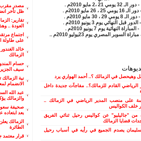
- دور الـ 32 يومي 21 ،2 مايو 2010م .
مصدر مقرب م
دور الـ 16 يومي 25 ، 26 مايو 2010م .
ظل تأخر انضم
- دور الـ 8 يومي 29 ، 30 مايو 2010م .
تقارير: الزم
- الدور قبل النهائي يوم 3 يونيو 2010م .
العودة .. وه
- المباراة النهائية يوم 7 يونيو 2010م .
اراة السوبر المصري يوم 23يوليو 2010م ..
اجتماع مرتق
على طاولة ا
خالد الغندور
الزمالك
حسام المندو
ديوهات
سيف الجزير
ل وهيحصل في الزمالك ؟.. أحمد الهواري يرد
نية الزمالك 
الانضمام لمع
 الرياضي القادم للزمالك؟.. مفاجآت جديدة داخل
عبد الله الس
والزمالك يؤك
 على منصب المدير الرياضي في الزمالك ..
ور خلف الكواليس
صحيفة سعود
بعد ابتعاده ع
من "جاليليو" عن كواليس رحيل ثنائي الفريق
دات قضايا الزمالك
الزمالك يعلن
الطائرة
ليمان يصدم الجميع في رأيه في أسباب رحيل
قرار معتمد ج