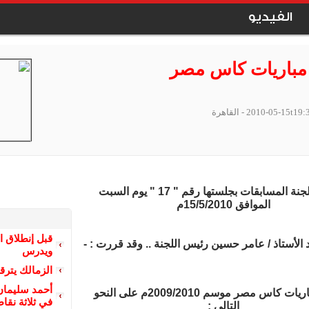
الفيديو
مباريات كاس مصر
2010-05-15t19:
- القاهرة
اجتمعت لجنة المسابقات بجلستها رقم " 17 " يوم السبت
الموافق 15/5/2010م
قبل إنطلاق ا
 الأستاذ / عامر حسين رئيس اللجنة .. وقد قررت : -
ويدرس
الزمالك يتر
أحمد سليمان
• إقامة مباريات كاس مصر موسم 2009/2010م على النحو
في ثلاثة نقا
التالي :