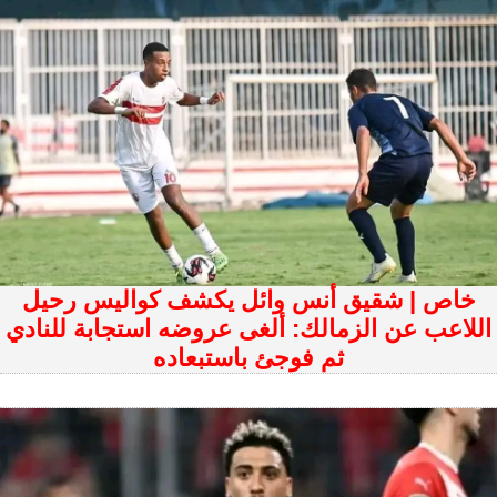
خاص | شقيق أنس وائل يكشف كواليس رحيل
اللاعب عن الزمالك: ألغى عروضه استجابة للنادي
ثم فوجئ باستبعاده