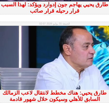
طارق يحيي يهاجم جون إدوارد ويؤكد: لهذا السبب
قرار رحيله قرار صائب
الجمعة 31 يوليو 2026 02:07
طارق يحيي: هناك مخطط لانتقال لاعب الزمالك
السابق للأهلي وسيكون خلال شهور قادمة