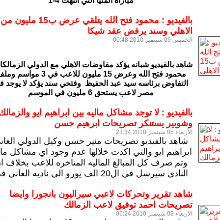
مباراه المنيا التي انتهت 4-1
بالفيديو : محمود فتح الله يتلقي عرض ب15 مليون من
الاهلي وسند يرفض عقد شيكا
الخميس 09 سبتمبر 2010 00:48
شاهد بالفيديو شبانه يؤكد مفاوضات الاهلي مع الدولي الزمالك
محمود فتح الله وعرض 15 مليون للاعب في 3 مواسم 
التفاوض برئاسه سيد عبد الحفيظ وفتحي سند يؤكد لا يوجد ف
مصر لاعب يستحق 6 مليون في الموسم
بالفيديو : لا توجد مشاكل ماليه بين ابراهيم ايو والزمالك
وشوبير يستنكر تصريحات ابرهيم حسن
الأربعاء 08 سبتمبر 2010 23:34
شاهد بالفيديو تصريحات منير حسن وكيل الدولي الغان
ابراهيم ايو والتي اكدت خلالها عدم وجود اي مشاكل مال
وتم صرف كل المبالغ الماليه المتاخره للاعب بخلاف ا
النادي سيرسل في ال20 الف يورو الي ناديه الغاني في
شاهد تقرير وتحركات لاعبي سيراليون بانجورا وايضا
تصريحات احمد توفيق لاعب الزمالك
الأربعاء 08 سبتمبر 2010 06:24