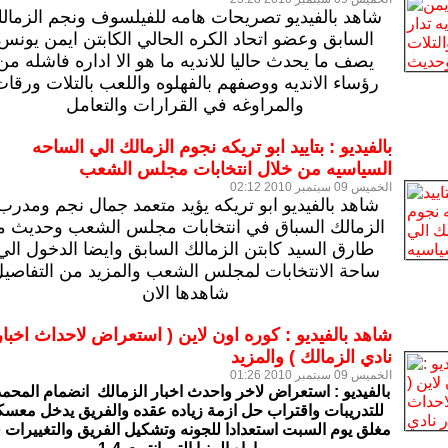
شاهد بالفيديو تصريحات هامه للفيلسوف ونجم الزمال
السابق وعضو اتحاد الكره الحالي الكابتن ايمن يونس
يصف ما يحدث حاليا للانديه ما هو الا اداره فاشله من
رؤساء الانديه ووصفهم بالفهلوه واللعب بالتلات ورقا
والمراوغه في القرارات والتعامل
بالفيديو : بتاييد ابو تريكه نجوم الزمالك الي الساحه
السياسيه من خلال انتخابات مجلس الشعب
الخميس 09 سبتمبر 2010 02:12
شاهد بالفيديو ابو تريكه يؤيد متعمد جمال نجم ومدر
الزمالك السباق في انتخابات مجلس الشعب وحديث م
طارق السيد كابتن الزمالك السابق وايضا الدخول الي
ساحة الانتخابات لمجلس الشعب والمزيد من التفاصي
شاهدها الان
شاهد بالفيديو : كوره اون لاين ( استعراض لاحداث اخبار
نادي الزمالك ) والمزيد
الخميس 09 سبتمبر 2010 01:26
بالفيديو : استعراض لاخر واحدث اخبار الزمالك انضمام المحم
للتدريبات واقتراب حل ازمة زياده عقده والفريق يدخل معسك
مغلق يوم السبت استعدادا للجونه وتشكيل الفريق والتغييرات 