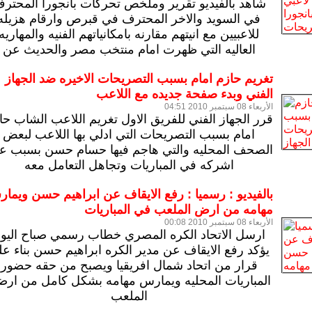
شاهد بالفيديو تقرير وملخص تحركات بانجورا المحتر
في السويد والاخر المحترف في قبرص وارقام هزيله
للاعبيين مع انيتهم مقارنه بامكانياتهم الفنيه والمهاريه
العاليه التي ظهرت امام منتخب مصر والحديث عن
تغريم حازم امام بسبب التصريحات الاخيره ضد الجهاز
الفني وبدء صفحة جديده مع اللاعب
الأربعاء 08 سبتمبر 2010 04:51
قرر الجهاز الفني للفريق الاول تغريم اللاعب الشاب حا
امام بسبب التصريحات التي ادلي بها اللاعب لبعض
الصحف المحليه والتي هاجم فيها حسام حسن بسبب ع
اشركه في المباريات وتجاهل التعامل معه
بالفيديو : رسميا : رفع الايقاف عن ابراهيم حسن ويما
مهامه من ارض الملعب في المباريات
الأربعاء 08 سبتمبر 2010 00:08
ارسل الاتحاد الكره المصري خطاب رسمي صباح اليو
يؤكد رفع الايقاف عن مدير الكره ابراهيم حسن بناء ع
قرار من اتحاد شمال افريقيا ويصبح من حقه حضور
المباريات المحليه ويمارس مهامه بشكل كامل من ارض
الملعب