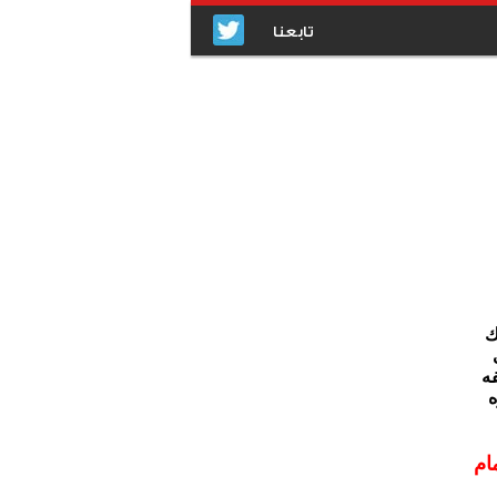
تابعنا
ك
فه
ه
ام