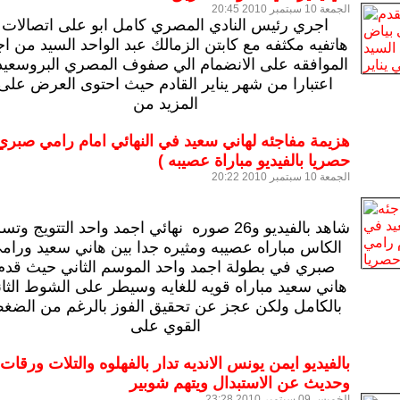
الجمعة 10 سبتمبر 2010 20:45
اجري رئيس النادي المصري كامل ابو على اتصالات
هاتفيه مكثفه مع كابتن الزمالك عبد الواحد السيد من ا
الموافقه على الانضمام الي صفوف المصري البروسعي
اعتبارا من شهر يناير القادم حيث احتوى العرض على
المزيد من
هزيمة مفاجئه لهاني سعيد في النهائي امام رامي صبري
حصريا بالفيديو مباراة عصيبه )
الجمعة 10 سبتمبر 2010 20:22
شاهد بالفيديو و26 صوره نهائي اجمد واحد التتويج وت
الكاس مباراه عصيبه ومثيره جدا بين هاني سعيد ورام
صبري في بطولة اجمد واحد الموسم الثاني حيث قدم
هاني سعيد مباراه قويه للغايه وسيطر على الشوط الثا
بالكامل ولكن عجز عن تحقيق الفوز بالرغم من الضغ
القوي على
بالفيديو ايمن يونس الانديه تدار بالفهلوه والتلات ورقات
وحديث عن الاستبدال ويتهم شوبير
الخميس 09 سبتمبر 2010 23:28