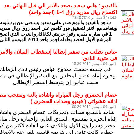
بالفيديو : هاني سعيد يصعد بالانتر الي قبل النهائي بعد
اكتساح ريال مدريد رزق 4-1 (اجمد واحد)
الثلاثاء 07 سبتمبر 2010 20:48
شاهد بالفيديو والبوم صور هاني سعيد يستغني عن برشلونه
1 في مباراه مثيره وفوز عريض لكانافارو العرب الذي اصبح
المرشح الاول لحصد بطولة اجمد واحد 2010 الموسم الثاني
عباس يطلب من سفير إيطاليا إستقطاب الميلان والانتر
في مئوية النادي
الاثنين 06 سبتمبر 2010 15:30
في جلسة جمعت ممدوح عباس رئيس نادي الزمالك
وحازم إمام عضو المجلس مع السفير الإيطالي في مص
طلب عباس إن يتوسط السفير الإيطالي
عصام الحضري رجل المباراه واشاده بالغه ومنتخب مص
ادائه عشوائي ( فيديو وصدات الحضري )
الاثنين 06 سبتمبر 2010 00:20
شاهد بالفيديو صدات وتحريكات عصام الحضري واشاد
قناه الجزيره بمستوى السدي العالي واختياره رجل مبار
مصر وسيرايون الاول واتاكدي على انقاذه لاكثر من كر
خطره كادت تؤدي الي هزيمه قاسيه للفراعنه بالاصاف