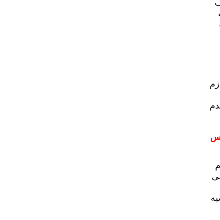
ف
زم
دم
رس
م
لى
يه