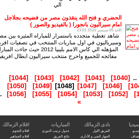
الي
الحضري و فتح الله ينقذون مصر من فضيحه بجلاجل
امام سيراليون بانجورا ( بالفيديو والصور )
الأحد 05 سبتمبر 2010 23:01
شاهد تغطية متجدده باستمرار للمباراه المثيره بين مص
وسيرياليون في اول مباريات المنتخب في تصفيات افريق
المؤهله الي كاس الامم بليبيا 2012 حيث جاءت المبا
مفائجه للجميع واحرج منتخب سيراليون ابطال افريقيا
[1044]
[1043]
[1042]
[1041]
[1040]
..
[1050]
[1049]
[1048]
[1047]
[1046]
..
[1056]
[1055]
[1054]
[1053]
[1052]
»
ميديا
نادى الزمالك
المباريات
اقلام الزمالك
يديو
الفريق الاول
جدول ترتيب الدورى
اقلام النجوم
اهداف
الجهاز الفنى و الأدارى
نتائج الفريق
أقلام الجماهير