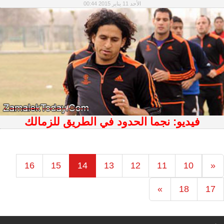
الأحد 11 يناير 2015 00:44
فيديو: نجما الحدود في الطريق للزمالك
16
15
14
13
12
11
10
«
»
18
17