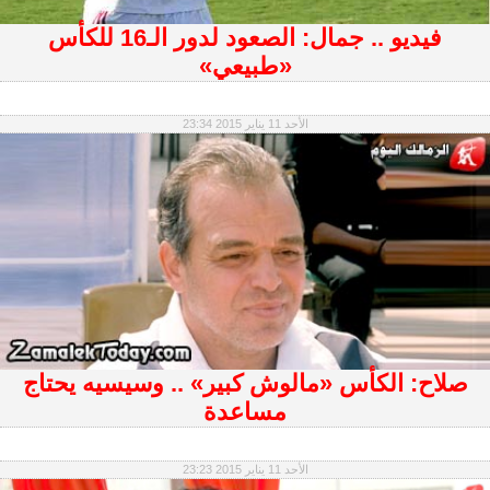
فيديو .. جمال: الصعود لدور الـ16 للكأس
«طبيعي»
الأحد 11 يناير 2015 23:34
صلاح: الكأس «مالوش كبير» .. وسيسيه يحتاج
مساعدة
الأحد 11 يناير 2015 23:23