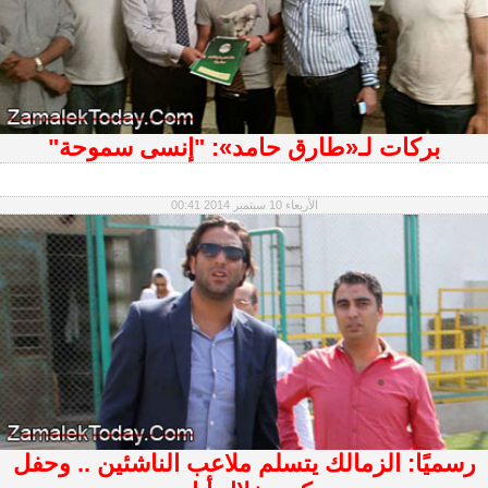
بركات لـ«طارق حامد»: "إنسى سموحة"
الأربعاء 10 سبتمبر 2014 00:41
رسميًا: الزمالك يتسلم ملاعب الناشئين .. وحفل