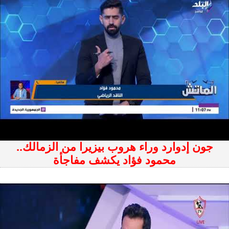
جون إدوارد وراء هروب بيزيرا من الزمالك..
محمود فؤاد يكشف مفاجأة