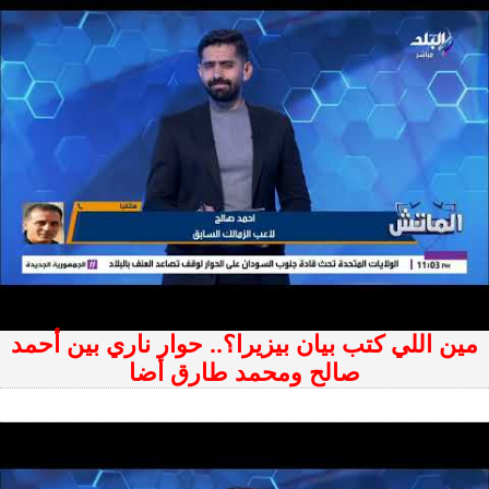
مين اللي كتب بيان بيزيرا؟.. حوار ناري بين أحمد
صالح ومحمد طارق أضا