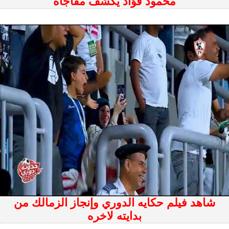
محمود فؤاد يكشف مفاجأة
شاهد فيلم حكايه الدوري وإنجاز الزمالك من
بدايته لاخره