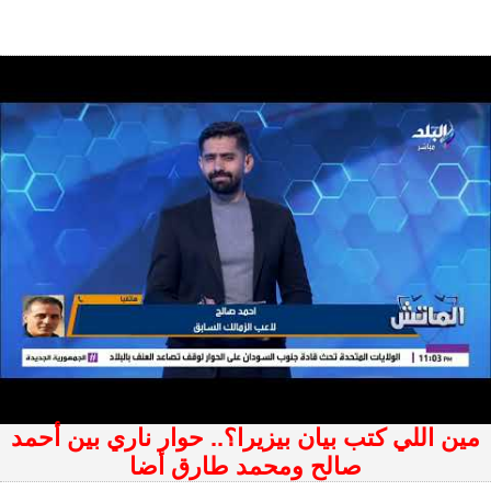
مين اللي كتب بيان بيزيرا؟.. حوار ناري بين أحمد
صالح ومحمد طارق أضا