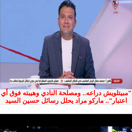
"مبيتلويش دراعه.. ومصلحة النادي وهيبته فوق أي
اعتبار".. ماركو مراد يحلل رسائل حسين السيد