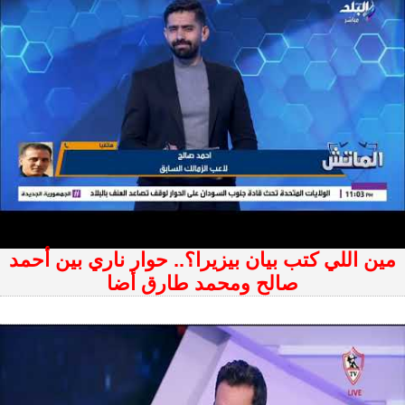
مين اللي كتب بيان بيزيرا؟.. حوار ناري بين أحمد
صالح ومحمد طارق أضا