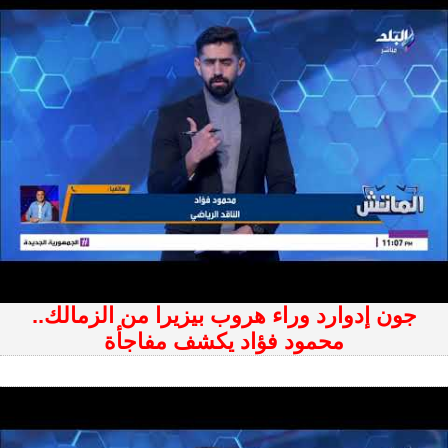
جون إدوارد وراء هروب بيزيرا من الزمالك..
محمود فؤاد يكشف مفاجأة