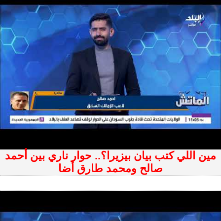
مين اللي كتب بيان بيزيرا؟.. حوار ناري بين أحمد
صالح ومحمد طارق أضا