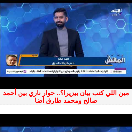
مين اللي كتب بيان بيزيرا؟.. حوار ناري بين أحمد
صالح ومحمد طارق أضا