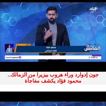
جون إدوارد وراء هروب بيزيرا من الزمالك..
محمود فؤاد يكشف مفاجأة