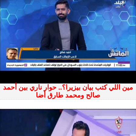
مين اللي كتب بيان بيزيرا؟.. حوار ناري بين أحمد
صالح ومحمد طارق أضا