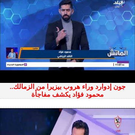
جون إدوارد وراء هروب بيزيرا من الزمالك..
محمود فؤاد يكشف مفاجأة