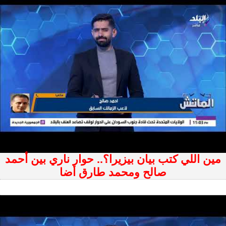
مين اللي كتب بيان بيزيرا؟.. حوار ناري بين أحمد
صالح ومحمد طارق أضا