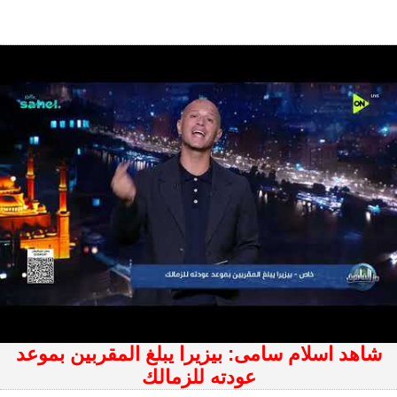
شاهد اسلام سامى: بيزيرا يبلغ المقربين بموعد
عودته للزمالك