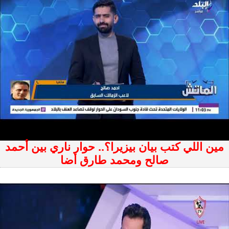
مين اللي كتب بيان بيزيرا؟.. حوار ناري بين أحمد
صالح ومحمد طارق أضا