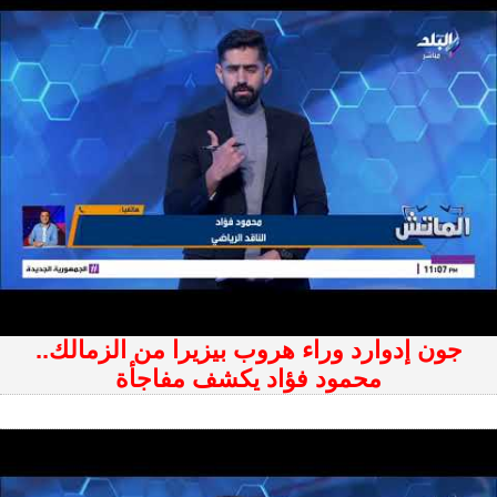
جون إدوارد وراء هروب بيزيرا من الزمالك..
محمود فؤاد يكشف مفاجأة