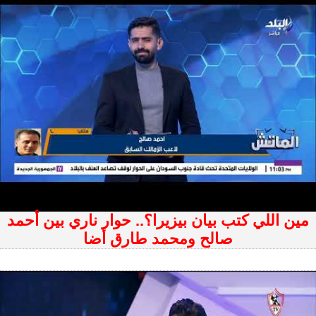
مين اللي كتب بيان بيزيرا؟.. حوار ناري بين أحمد
صالح ومحمد طارق أضا