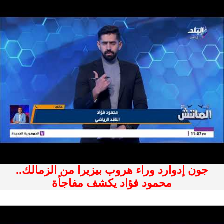
جون إدوارد وراء هروب بيزيرا من الزمالك..
محمود فؤاد يكشف مفاجأة